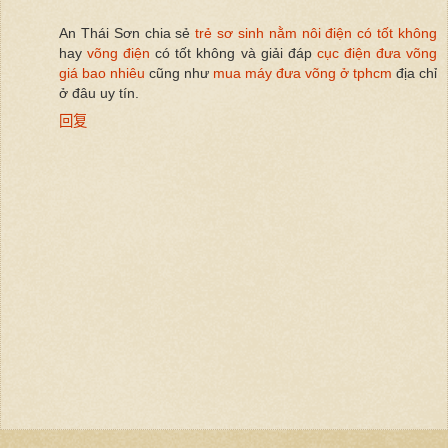
An Thái Sơn chia sẻ
trẻ sơ sinh nằm nôi điện có tốt không
hay
võng điện
có tốt không và giải đáp
cục điện đưa võng
giá bao nhiêu
cũng như
mua máy đưa võng ở tphcm
địa chỉ
ở đâu uy tín.
回复