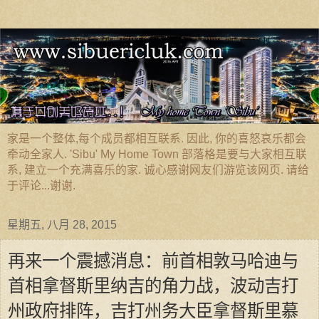
家是一个整体,每个成员都相互联系. 因此, 你的喜怒哀乐都会
牵动全家人. 'Sibu' My Home Town 部落格是要与大家相互联
系, 建立一个充满喜乐的家. 诚心感谢网友们游览该网页. 请给
于评论...谢谢.
星期五, 八月 28, 2015
再来一个震撼消息：前首相敦马哈迪与
首相拿督斯里纳吉的角力战，波动吉打
州政府排阵，吉打州务大臣拿督斯里慕