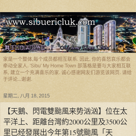
家是一个整体,每个成员都相互联系. 因此, 你的喜怒哀乐都会
牵动全家人. 'Sibu' My Home Town 部落格是要与大家相互联
系, 建立一个充满喜乐的家. 诚心感谢网友们游览该网页. 请给
于评论...谢谢.
星期二, 八月 18, 2015
【天鵝、閃電雙颱風来势汹汹】位在太
平洋上、距離台灣約2000公里及3500公
里已经發展出今年第15號颱風「天