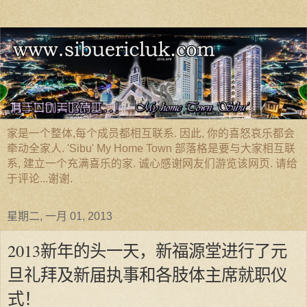
家是一个整体,每个成员都相互联系. 因此, 你的喜怒哀乐都会
牵动全家人. 'Sibu' My Home Town 部落格是要与大家相互联
系, 建立一个充满喜乐的家. 诚心感谢网友们游览该网页. 请给
于评论...谢谢.
星期二, 一月 01, 2013
2013新年的头一天，新福源堂进行了元
旦礼拜及新届执事和各肢体主席就职仪
式！