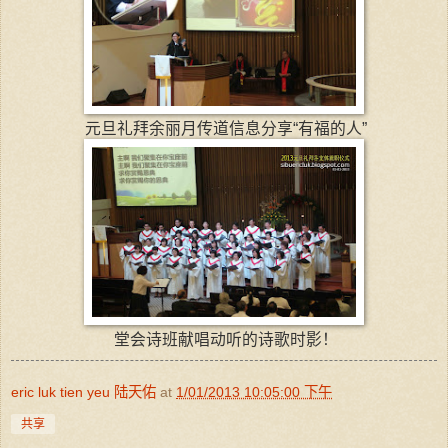
元旦礼拜余丽月传道信息分享“有福的人”
堂会诗班献唱动听的诗歌时影！
eric luk tien yeu 陆天佑
at
1/01/2013 10:05:00 下午
共享