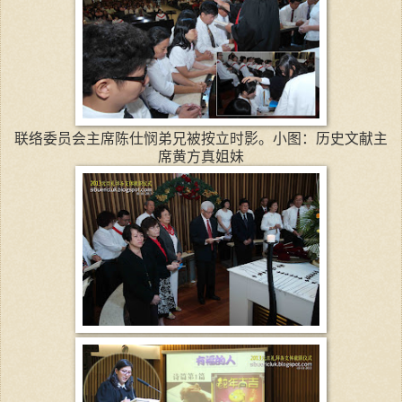
联络委员会主席陈仕悯弟兄被按立时影。小图：历史文献主
席黄方真姐妹