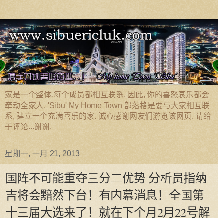
家是一个整体,每个成员都相互联系. 因此, 你的喜怒哀乐都会
牵动全家人. 'Sibu' My Home Town 部落格是要与大家相互联
系, 建立一个充满喜乐的家. 诚心感谢网友们游览该网页. 请给
于评论...谢谢.
星期一, 一月 21, 2013
国阵不可能重夺三分二优势 分析员指纳
吉将会黯然下台！有内幕消息！全国第
十三届大选来了！就在下个月2月22号解