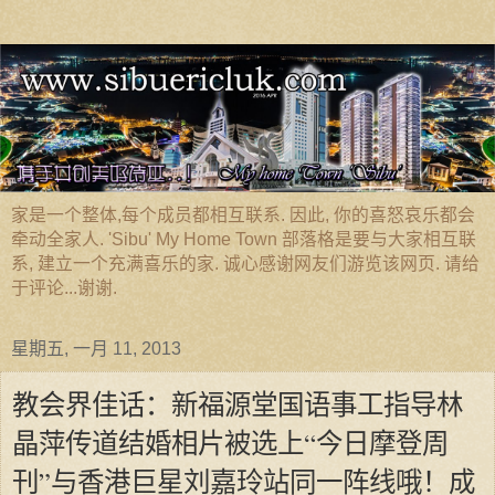
家是一个整体,每个成员都相互联系. 因此, 你的喜怒哀乐都会
牵动全家人. 'Sibu' My Home Town 部落格是要与大家相互联
系, 建立一个充满喜乐的家. 诚心感谢网友们游览该网页. 请给
于评论...谢谢.
星期五, 一月 11, 2013
教会界佳话：新福源堂国语事工指导林
晶萍传道结婚相片被选上“今日摩登周
刊”与香港巨星刘嘉玲站同一阵线哦！成