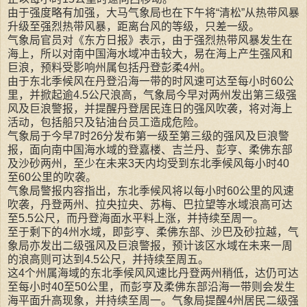
由于强度略有加强，大马气象局也在下午将“清松”从热带风暴
升级至强烈热带风暴，距离台风的等级，只差一级。
气象局官员对《东方日报》表示，由于强烈热带风暴发生在
海上，所以对南中国海水域冲击较大，易在海上产生强风和
巨浪，预料受影响州属包括丹登彭柔4州。
由于东北季候风在丹登沿海一带的时风速可达至每小时60公
里，并掀起逾4.5公尺浪高，气象局今早对两州发出第三级强
风及巨浪警报，并提醒丹登居民连日的强风吹袭，将对海上
活动，包括船只及钻油台员工造成危险。
气象局于今早7时26分发布第一级至第三级的强风及巨浪警
报，面向南中国海水域的登嘉楼、吉兰丹、彭亨、柔佛东部
及沙砂两州，至少在未来3天内均受到东北季候风每小时40
至60公里的吹袭。
气象局警报内容指出，东北季候风将以每小时60公里的风速
吹袭，丹登两州、拉央拉央、苏梅、巴拉望等水域浪高可达
至5.5公尺，而丹登海面水平料上涨，并持续至周一。
至于剩下的4州水域，即彭亨、柔佛东部、沙巴及砂拉越，气
象局亦发出二级强风及巨浪警报，预计该区水域在未来一周
的浪高则可达到4.5公尺，并持续至周五。
这4个州属海域的东北季候风风速比丹登两州稍低，达仍可达
至每小时40至50公里，而彭亨及柔佛东部沿海一带则会发生
海平面升高现象，并持续至周一。气象局提醒4州居民二级强