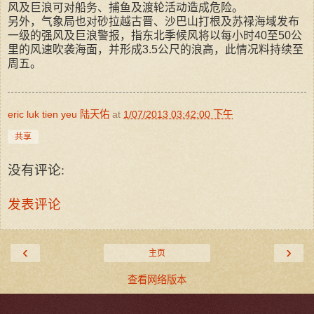
风及巨浪可对船务、捕鱼及渡轮活动造成危险。
另外，气象局也对砂拉越古晋、沙巴山打根及苏禄海域发布
一级的强风及巨浪警报，指东北季候风将以每小时40至50公
里的风速吹袭海面，并形成3.5公尺的浪高，此情况料持续至
周五。
eric luk tien yeu 陆天佑
at
1/07/2013 03:42:00 下午
共享
没有评论:
发表评论
‹
›
主页
查看网络版本