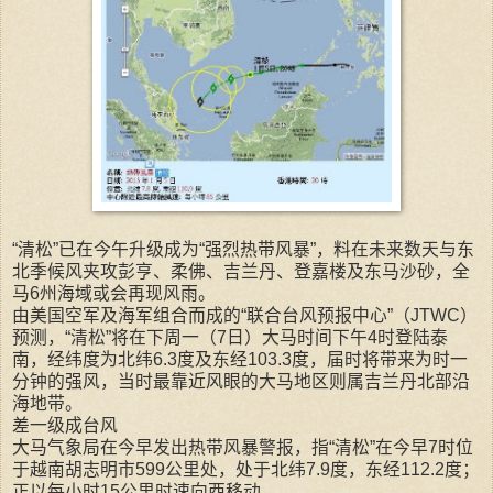
“清松”已在今午升级成为“强烈热带风暴”，料在未来数天与东
北季候风夹攻彭亨、柔佛、吉兰丹、登嘉楼及东马沙砂，全
马6州海域或会再现风雨。
由美国空军及海军组合而成的“联合台风预报中心”（JTWC）
预测，“清松”将在下周一（7日）大马时间下午4时登陆泰
南，经纬度为北纬6.3度及东经103.3度，届时将带来为时一
分钟的强风，当时最靠近风眼的大马地区则属吉兰丹北部沿
海地带。
差一级成台风
大马气象局在今早发出热带风暴警报，指“清松”在今早7时位
于越南胡志明市599公里处，处于北纬7.9度，东经112.2度；
正以每小时15公里时速向西移动。