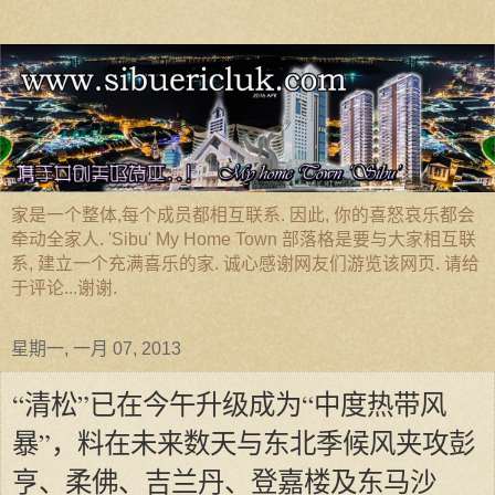
家是一个整体,每个成员都相互联系. 因此, 你的喜怒哀乐都会
牵动全家人. 'Sibu' My Home Town 部落格是要与大家相互联
系, 建立一个充满喜乐的家. 诚心感谢网友们游览该网页. 请给
于评论...谢谢.
星期一, 一月 07, 2013
“清松”已在今午升级成为“中度热带风
暴”，料在未来数天与东北季候风夹攻彭
亨、柔佛、吉兰丹、登嘉楼及东马沙