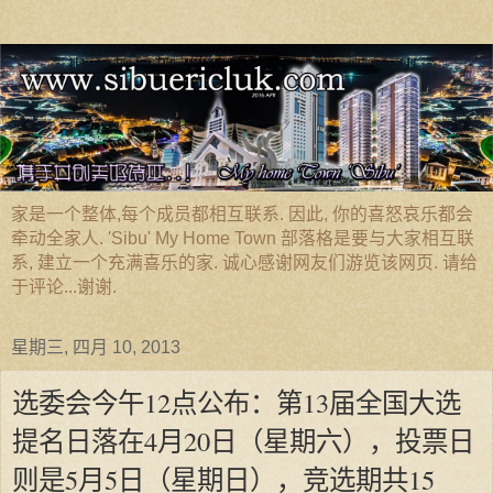
家是一个整体,每个成员都相互联系. 因此, 你的喜怒哀乐都会
牵动全家人. 'Sibu' My Home Town 部落格是要与大家相互联
系, 建立一个充满喜乐的家. 诚心感谢网友们游览该网页. 请给
于评论...谢谢.
星期三, 四月 10, 2013
选委会今午12点公布：第13届全国大选
提名日落在4月20日（星期六），投票日
则是5月5日（星期日），竞选期共15