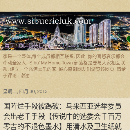
家是一个整体,每个成员都相互联系. 因此, 你的喜怒哀乐都会
牵动全家人. 'Sibu' My Home Town 部落格是要与大家相互联
系, 建立一个充满喜乐的家. 诚心感谢网友们游览该网页. 请给
于评论...谢谢.
星期二, 四月 30, 2013
国阵烂手段被踢破：马来西亚选举委员
会出老千手段【传说中的选委会千百万
零吉的不退色墨水】用清水及卫生纸就