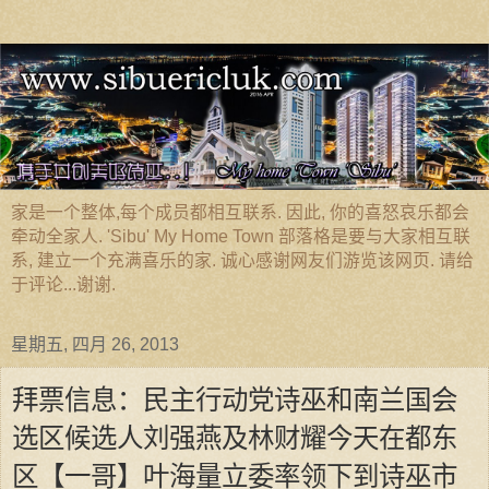
家是一个整体,每个成员都相互联系. 因此, 你的喜怒哀乐都会
牵动全家人. 'Sibu' My Home Town 部落格是要与大家相互联
系, 建立一个充满喜乐的家. 诚心感谢网友们游览该网页. 请给
于评论...谢谢.
星期五, 四月 26, 2013
拜票信息：民主行动党诗巫和南兰国会
选区候选人刘强燕及林财耀今天在都东
区【一哥】叶海量立委率领下到诗巫市