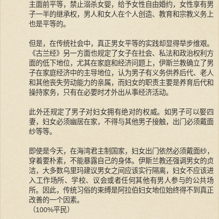
主面前平等，禁止溺杀女婴，给予女性自由婚约，女性享有男
子一半的继承权，男人和女人在个人创造、教育和宗教义务上
也是平等的。
但是，在传统社会中，真正男女平等的实践却显得举步维艰。
《古兰经》另一方面也规定了女子在社会、私法和政治权利方
面的低下地位，尤其在家庭和经济问题上，伊斯兰教确立了男
子在家庭经济中的主导地位，认为男子有义务供养后代、老人
和其他丧失劳动能力的亲属，而妇女的职责主要是养育后代和
操持家务，只有在必要时才外出从事经济活动。
此外还规定了男子对妇女拥有绝对的权威。如男子可以娶四
妻，妇女必须幽居在家，不得与其他男子接触，出门必须戴面
纱等等。
即使是今天，在海湾君主制国家，妇女出门依然必须戴面纱，
穿着要朴素，不能暴露自己的身体。伊斯兰教还强调男女的贞
洁，大多数乌里玛建议男女之间应该实行隔离，妇女不应该进
入工作场所、学校、议会或者任何其他有男人参与的公共场
所。因此，传统习俗的束缚是阿拉伯妇女地位始终得不到真正
改善的一个因素。
（100%平民）