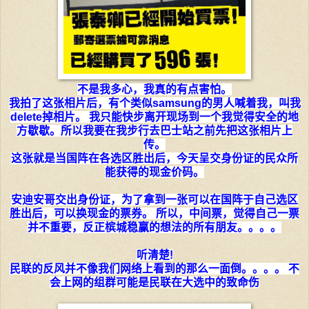
不是我多心，我真的有点害怕。
我拍了这张相片后，有个类似samsung的男人喊着我，叫我
delete掉相片。 我只能快步离开现场到一个我觉得安全的地
方歇歇。所以我要在我步行去巴士站之前先把这张相片上
传。
这张就是当国阵在各选区胜出后，今天呈交身份证的民众所
能获得的现金价码。
安迪安哥交出身份证，为了拿到一张可以在国阵于自己选区
胜出后，可以换现金的票券。
所以，
中间票，
觉得自己一票
并不重要，
反正槟城稳赢的想法
的所有朋友。。。。
听清楚!
民联的反风并不像我们网络上看到的那么一面倒。。。。 不
会上网的组群可能是民联在大选中的致命伤