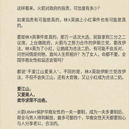
这样看来，火箭对政府的指责，可信度有多少？
如果指责有可能是真的，林X英搞上小红事件也有可能是真
的。
要是林X英事件是真的，那万一这次大选，民联拿到三分之二
议席，上台做政府，火箭与之努力合作的伊斯兰党，要改伊
法，林X英为了小红，让她成为合法二奶，有可能不会反对，
问世间情是何物，直叫人生死相许？为了女人，命都不要，全
国华裔女性权益还会管吗？
都说“不爱江山爱美人”，不同的是，林X英助伊斯兰党改伊
法，不但不会失江山，还有大官做，又让小红成为合法二奶。
爱江山，
又爱美人，
卖华求荣不出奇。
火箭UBAH保护华裔女性的一夫一妻制，成为一夫多妻制后，
帮全马男人得到解放，最多可娶四个，华裔女性天天都要担心
与人分享老公，合法的。