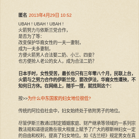
匿名
2013年4月29日 10:52
UBAH ! UBAH ! UBAH !
火箭努力与依斯兰党合作，
是否为了等：
改变保护华裔女性的一夫一妻制，
成为一夫多妻制，
方便火箭男人合法娶二奶、小三、四妾？
也方便抢人老公的女人，成为合法二奶？
日本手时，女性受苦，最长也只有三年零八个月，民联上台，
火箭与之努力合作的伊斯兰党，要改伊法，华裔女性遭殃，不
知何日方休。在网络上，随手一搜，就找到这个：
按>>
为什么中东国家的妇女地位很低?
传统的阿拉伯社会中，妇女始终处于依附男子的地位。
尽管伊斯兰教通过制定婚姻家庭、财产继承等领域的一系列宗
教法规和道德说教在很大程度上赋予了广大的穆斯林妇女一定
的自由和权利，提高了妇女地位。如《古兰经》规定男女在真