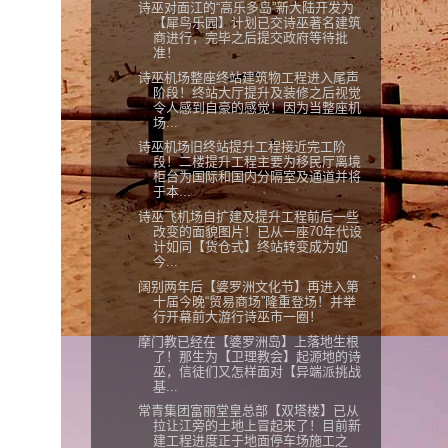
诗巫对面江的“高乐多岛”新大陆开发为
【犀鸟乐园】计划已交诗巫著名建筑
商进行，完毕之后提交政府等待批
准！
诗巫机场整座终站建筑物工程进入尾声
阶段！终站大厅提升及装修之后视觉
令人感到自豪的感觉！因为当整座机
场...
诗巫机场旧终站提升工程接近完工阶
段！二楼提升工程主要为移民厅离境
柜台为国际和国内分隔室及通道并将
于本...
诗巫飞机场自扩建及提升工程前后一些
改变的面貌图片！已从一座70年代设
计如同【货仓式】终站转变成为如
今...
阔别两年后【婆罗洲文化节】再进入第
十届今晚“贸易商场”隆重登场！并举
行开幕前大游行诗巫市一圈！
摩门教已经在【婆罗洲岛】上落地生根
了！那生为【卫理教会】起源地的诗
巫，信徒们又怎样面对【异端派挑战
基...
常青集团富丽堂皇总部【双塔楼】已从
拉让江旁的土地上冒起来了！目前新
建工程进度正于地面停车场施工之