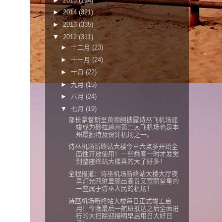
►
2015
(114)
►
2014
(321)
►
2013
(335)
▼
2012
(311)
►
十二月
(23)
►
十一月
(24)
►
十月
(22)
►
九月
(15)
►
八月
(24)
▼
七月
(19)
部长拿督斯里黄顺舸披露诗巫飞机场建
竣成为砂拉越州第二大飞机场也是本
州最独特及设计机场之一。
诗巫机场新终站大楼今早六点多开始全
面性开放使用！一些乘客一时才发觉
到整座终站大楼真的大了好多！
全程报道：诗巫机场新终站大楼大厅夜
里灯光四射显现出高贵又富丽堂皇的
一座属于诗巫人民的机场！
诗巫机场新终站大楼每日正式竣工启
用！今晚最后一航班抵达之后全面进
行的大扫除迎接明早启用日大好日