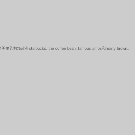
！
arbucks, the coffee bean, famous amos和marry brown。