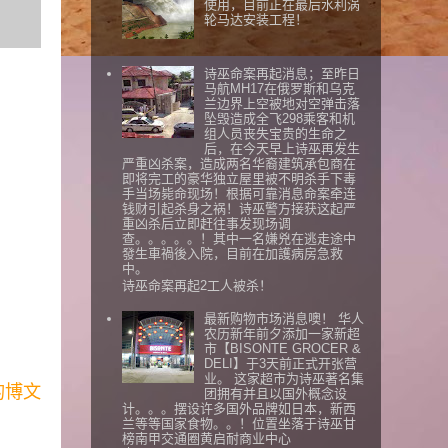
使用，目前正在最后水利涡
轮马达安装工程！
诗巫命案再起消息；至昨日
马航MH17在俄罗斯和乌克
兰边界上空被地对空弹击落
坠毁造成全飞298乘客和机
组人员丧失宝贵的生命之
后，在今天早上诗巫再发生
严重凶杀案，造成两名华裔建筑承包商在
即将完工的豪华独立屋里被不明杀手下毒
手当场毙命现场！根据可靠消息命案牵连
钱财引起杀身之祸！诗巫警方接获这起严
重凶杀后立即赶往事发现场调
查。。。。。！其中一名嫌兇在逃走途中
發生車禍後入院，目前在加護病房急救
中。
诗巫命案再起2工人被杀！
最新购物市场消息噢！ 华人
农历新年前夕添加一家新超
市【BISONTE GROCER &
DELI】于3天前正式开张营
业。 这家超市为诗巫著名集
的博文
团拥有并且以国外概念设
计。。。摆设许多国外品牌如日本，新西
兰等等国家食物。。！位置坐落于诗巫甘
榜南甲交通圈黄启耐商业中心