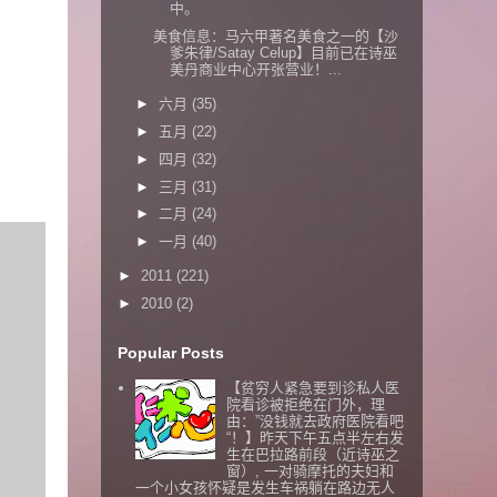
中。
美食信息：马六甲著名美食之一的【沙
爹朱律/Satay Celup】目前已在诗巫
美丹商业中心开张营业！...
►
六月
(35)
►
五月
(22)
►
四月
(32)
►
三月
(31)
►
二月
(24)
►
一月
(40)
►
2011
(221)
►
2010
(2)
Popular Posts
【贫穷人紧急要到诊私人医
院看诊被拒绝在门外，理
由：”没钱就去政府医院看吧
“！】昨天下午五点半左右发
生在巴拉路前段（近诗巫之
窗）, 一对骑摩托的夫妇和
一个小女孩怀疑是发生车祸躺在路边无人