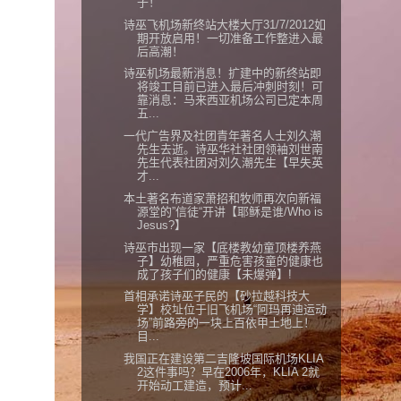
子！
诗巫飞机场新终站大楼大厅31/7/2012如
期开放启用！一切准备工作整进入最
后高潮！
诗巫机场最新消息！扩建中的新终站即
将竣工目前已进入最后冲刺时刻！可
靠消息：马来西亚机场公司已定本周
五...
一代广告界及社团青年著名人士刘久潮
先生去逝。诗巫华社社团领袖刘世南
先生代表社团对刘久潮先生【早失英
才...
本土著名布道家萧招和牧师再次向新福
源堂的”信徒“开讲【耶稣是谁/Who is
Jesus?】
诗巫市出现一家【底楼教幼童顶楼养燕
子】幼稚园，严重危害孩童的健康也
成了孩子们的健康【未爆弹】!
首相承诺诗巫子民的【砂拉越科技大
学】校址位于旧飞机场“阿玛再迪运动
场”前路旁的一块上百依甲土地上！
目...
我国正在建设第二吉隆坡国际机场KLIA
2这件事吗？早在2006年，KLIA 2就
开始动工建造，预计...