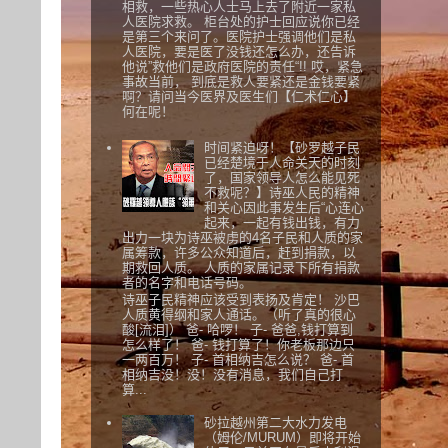
相救，一些热心人士马上去了附近一家私
人医院求救。 柜台处的护士回应说你已经
是第三个来问了。医院护士强调他们是私
人医院，要是医了没钱还怎么办，还告诉
他说”救他们是政府医院的责任“!! 哎，紧急
事故当前， 到底是救人要紧还是金钱要紧
啊？请问当今医界及医生们【仁术仁心】
何在呢！
时间紧迫呀！【砂罗越子民
已经楚境于人命关天的时刻
了，国家领导人怎么能见死
不救呢？】诗巫人民的精神
和关心因此事发生后“心连心
起来，一起有钱出钱，有力
出力一块为诗巫被虏的4名子民和人质的家
属筹款，许多公众知道后，赶到捐款，以
期救回人质。 人质的家属记录下所有捐款
者的名字和电话号码。
诗巫子民精神应该受到表扬及肯定！ 沙巴
人质黄得纲和家人通话。（听了真的很心
酸[流泪]） 爸- 哈啰！ 子- 爸爸,钱打算到
怎么样了！ 爸- 钱打算了！你老板那边只
一两百万！ 子- 首相纳吉怎么说？ 爸- 首
相纳吉没！没！没有消息，我们自己打
算...
砂拉越州第二大水力发电
（姆伦/MURUM）即将开始