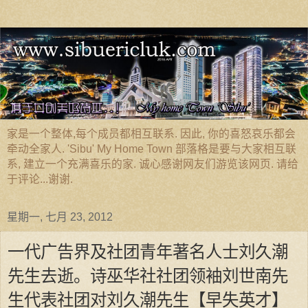
家是一个整体,每个成员都相互联系. 因此, 你的喜怒哀乐都会
牵动全家人. 'Sibu' My Home Town 部落格是要与大家相互联
系, 建立一个充满喜乐的家. 诚心感谢网友们游览该网页. 请给
于评论...谢谢.
星期一, 七月 23, 2012
一代广告界及社团青年著名人士刘久潮
先生去逝。诗巫华社社团领袖刘世南先
生代表社团对刘久潮先生【早失英才】