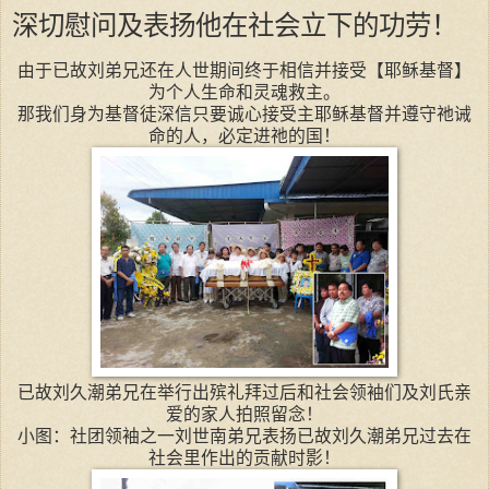
深切慰问及表扬他在社会立下的功劳！
由于已故刘弟兄还在人世期间终于相信并接受【耶稣基督】
为个人生命和灵魂救主。
那我们身为基督徒深信只要诚心接受主耶稣基督并遵守祂诫
命的人，必定进祂的国！
已故刘久潮弟兄在举行出殡礼拜过后和社会领袖们及刘氏亲
爱的家人拍照留念！
小图：社团领袖之一刘世南弟兄表扬已故刘久潮弟兄过去在
社会里作出的贡献时影！