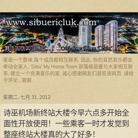
家是一个整体,每个成员都相互联系. 因此, 你的喜怒哀乐都会
牵动全家人. 'Sibu' My Home Town 部落格是要与大家相互联
系, 建立一个充满喜乐的家. 诚心感谢网友们游览该网页. 请给
于评论...谢谢.
星期二, 七月 31, 2012
诗巫机场新终站大楼今早六点多开始全
面性开放使用！一些乘客一时才发觉到
整座终站大楼真的大了好多！