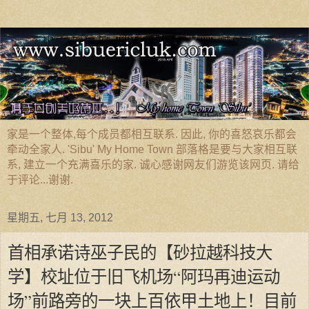
家是一个整体,每个成员都相互联系. 因此, 你的喜怒哀乐都会
牵动全家人. 'Sibu' My Home Town 部落格是要与大家相互联
系, 建立一个充满喜乐的家. 诚心感谢网友们游览该网页. 请给
于评论...谢谢.
星期五, 七月 13, 2012
首相承诺诗巫子民的【砂拉越科技大
学】校址位于旧飞机场“阿玛再迪运动
场”前路旁的一块上百依甲土地上！目前