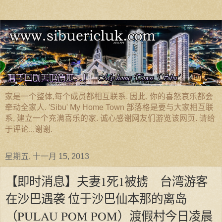
家是一个整体,每个成员都相互联系. 因此, 你的喜怒哀乐都会
牵动全家人. 'Sibu' My Home Town 部落格是要与大家相互联
系, 建立一个充满喜乐的家. 诚心感谢网友们游览该网页. 请给
于评论...谢谢.
星期五, 十一月 15, 2013
【即时消息】夫妻1死1被掳 台湾游客
在沙巴遇袭 位于沙巴仙本那的离岛
（PULAU POM POM）渡假村今日凌晨