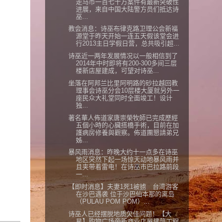
走马币一百七十万案件有最新突破性
进展，来自中国大陆警方员们抵达诗
巫...
教会消息：诗巫布律克路卫理公会新福
源堂于昨天开始一连五天假该堂会进
行2013主日学假日营，总共吸引超...
诗巫近一两年发展情况以一般相信到了
2014年中时即将有200-300多间三层
楼新店屋建成，可望对诗巫...
坐落在阿邦兰比里阿明路的砂拉越回教
理事会诗巫分会10层楼大厦就另外一
座民众大礼堂同时全面竣工！设计
独...
著名華人佈道家唐崇榮牧師已完成歷經
五個小時的心臟搭橋手術，目前在加
護病房修養與觀察。佈道團懇請弟兄
姊...
暴风雨消息：昨晚大约十一点多在诗巫
地区突然下起一场惊天动地暴风雨并
且夹带着雷电！在诗巫市巴拉路前段
一...
【即时消息】夫妻1死1被掳 台湾游客
在沙巴遇袭 位于沙巴仙本那的离岛
（PULAU POM POM）...
诗巫人已经摆脱地质欠佳问题！【大
星】购物广场旁新商业店屋建筑工程