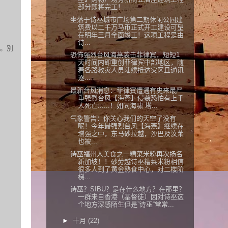
部分即将完工！
坐落于诗巫城市广场第二期休闲公园建
筑费以二千万马币正式开工建设可望
在明年三月全面竣工！这项工程是由
诗...
。別
恐怖强烈台风海燕袭击菲律宾，短短1
天时间内即重创菲律宾中部地区，随
着各路救灾人员陆续抵达灾区且通讯
逐...
最新台风消息：菲律賓遭遇有史来最严
重强烈台风【海燕】侵袭恐怕有上千
人死亡......！如同海啸 塔...
气象警告：你关心我们的天空了没有
呢！今年最强烈台风【海燕】继续在
增强之中，东马砂拉越，沙巴及汶莱
也被...
诗巫福州人美食之一糟菜米粉再次扬名
新加坡！！砂劳越诗巫糟菜米粉相信
很多人到了黄金熟食中心，对二楼阶
梯...
诗巫？SIBU？是在什么地方？在那里？
一群来自香港（基督徒）因对诗巫这
个地方深感陌生但是”诗巫“常常...
►
十月
(22)