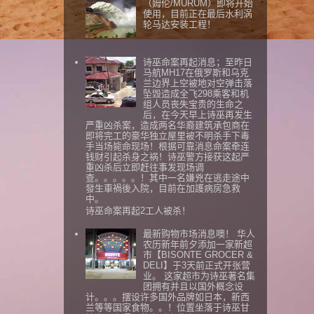
（姆伦/MURUM）即将开始
使用，目前正在最后水利涡
轮马达安装工程！
诗巫命案再起消息；至昨日
马航MH17在俄罗斯和乌克
兰边界上空被地对空弹击落
坠毁造成全飞298乘客和机
组人员丧失宝贵的生命之
后，在今天早上诗巫再发生
严重凶杀案，造成两名华裔建筑承包商在
即将完工的豪华独立屋里被不明杀手下毒
手当场毙命现场！根据可靠消息命案牵连
钱财引起杀身之祸！诗巫警方接获这起严
重凶杀后立即赶往事发现场调
查。。。。。！其中一名嫌兇在逃走途中
發生車禍後入院，目前在加護病房急救
中。
诗巫命案再起2工人被杀！
最新购物市场消息噢！ 华人
农历新年前夕添加一家新超
市【BISONTE GROCER &
DELI】于3天前正式开张营
业。 这家超市为诗巫著名集
团拥有并且以国外概念设
计。。。摆设许多国外品牌如日本，新西
兰等等国家食物。。！位置坐落于诗巫甘