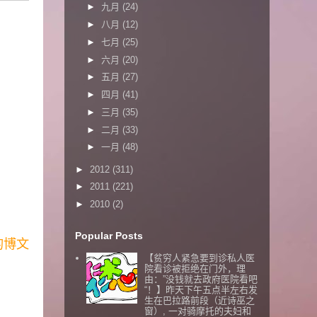
►
九月
(24)
►
八月
(12)
►
七月
(25)
►
六月
(20)
►
五月
(27)
►
四月
(41)
►
三月
(35)
►
二月
(33)
►
一月
(48)
►
2012
(311)
►
2011
(221)
►
2010
(2)
Popular Posts
的博文
【贫穷人紧急要到诊私人医
院看诊被拒绝在门外，理
由：”没钱就去政府医院看吧
“！】昨天下午五点半左右发
生在巴拉路前段（近诗巫之
窗）, 一对骑摩托的夫妇和