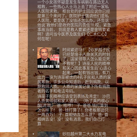
一个小女孩怀疑是发生车祸躺在路边无人
相救，一些热心人士马上去了附近一家私
人医院求救。 柜台处的护士回应说你已经
是第三个来问了。医院护士强调他们是私
人医院，要是医了没钱还怎么办，还告诉
他说”救他们是政府医院的责任“!! 哎，紧急
事故当前， 到底是救人要紧还是金钱要紧
啊？请问当今医界及医生们【仁术仁心】
何在呢！
时间紧迫呀！【砂罗越子民
已经楚境于人命关天的时刻
了，国家领导人怎么能见死
不救呢？】诗巫人民的精神
和关心因此事发生后“心连心
起来，一起有钱出钱，有力
出力一块为诗巫被虏的4名子民和人质的家
属筹款，许多公众知道后，赶到捐款，以
期救回人质。 人质的家属记录下所有捐款
者的名字和电话号码。
诗巫子民精神应该受到表扬及肯定！ 沙巴
人质黄得纲和家人通话。（听了真的很心
酸[流泪]） 爸- 哈啰！ 子- 爸爸,钱打算到
怎么样了！ 爸- 钱打算了！你老板那边只
一两百万！ 子- 首相纳吉怎么说？ 爸- 首
相纳吉没！没！没有消息，我们自己打
算...
砂拉越州第二大水力发电