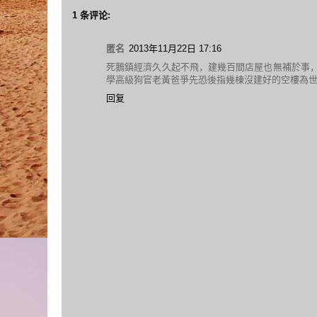
1 条评论:
匿名
2013年11月22日 17:16
死鵝鎮經濟久久起不飛，建幾百間店屋也無補於事
學高級狗官老黃爸爭先恐後指幾棟沒建好的空樓為
回复