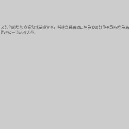
，又如何能增加商業和就業機會呢？稱建立幾百間店屋為發展好像有點指鹿為馬
世界超級一流品牌大學。