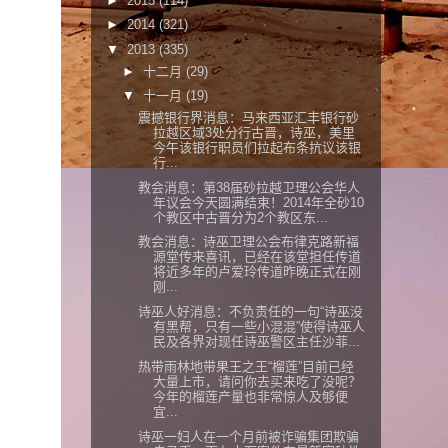
►
2015
(114)
►
2014
(321)
▼
2013
(335)
►
十二月
(29)
▼
十一月
(19)
震撼银行界消息：马来西亚汇丰银行砂
拉越区域3处分行古晋，诗巫，美里
今午该银行职员们拉起布条抗议该银
行...
教会消息：第38届砂拉越卫理公会华人
年议会今天圆满结束！2014年全砂10
个教区中古晋分为2个教区东...
教会消息：诗巫卫理公会布律克路新福
源堂传来喜讯，已经在该堂担任传道
将近多年的卢爱玲传道昨晚正式在刚
刚...
诗巫人好消息：不负责任的一句“诗巫没
有黑帮，只有一些小混混”使得诗巫人
民及各界对现任诗巫警区主任沙菲...
热带雨林地带果王之王“榴莲”目前已经
大量上市，请问你去买来吃了没呢？
今年的榴莲产量也非常惊人及够便
宜...
诗巫一妇人在一个月前被诈骗集团欺骗