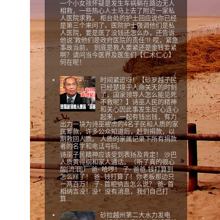
一个小女孩怀疑是发生车祸躺在路边无人
相救，一些热心人士马上去了附近一家私
人医院求救。 柜台处的护士回应说你已经
是第三个来问了。医院护士强调他们是私
人医院，要是医了没钱还怎么办，还告诉
他说”救他们是政府医院的责任“!! 哎，紧急
事故当前， 到底是救人要紧还是金钱要紧
啊？请问当今医界及医生们【仁术仁心】
何在呢！
时间紧迫呀！【砂罗越子民
已经楚境于人命关天的时刻
了，国家领导人怎么能见死
不救呢？】诗巫人民的精神
和关心因此事发生后“心连心
起来，一起有钱出钱，有力
出力一块为诗巫被虏的4名子民和人质的家
属筹款，许多公众知道后，赶到捐款，以
期救回人质。 人质的家属记录下所有捐款
者的名字和电话号码。
诗巫子民精神应该受到表扬及肯定！ 沙巴
人质黄得纲和家人通话。（听了真的很心
酸[流泪]） 爸- 哈啰！ 子- 爸爸,钱打算到
怎么样了！ 爸- 钱打算了！你老板那边只
一两百万！ 子- 首相纳吉怎么说？ 爸- 首
相纳吉没！没！没有消息，我们自己打
算...
砂拉越州第二大水力发电