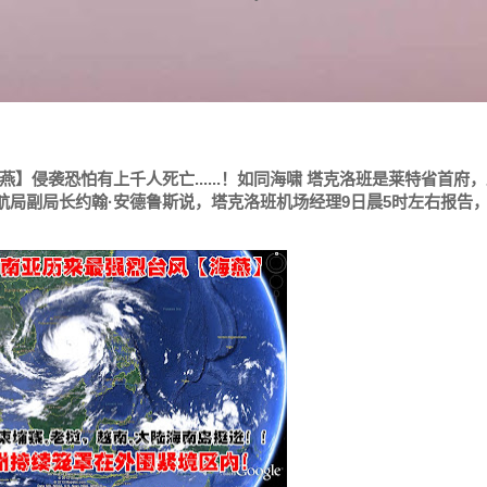
侵袭恐怕有上千人死亡......！如同海啸 塔克洛班是莱特省首府
民航局副局长约翰·安德鲁斯说，塔克洛班机场经理9日晨5时左右报告
。