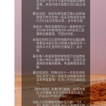
走马币一百七十万案件有最新突破性
进展，来自中国大陆警方员们抵达诗
巫...
教会消息：诗巫布律克路卫理公会新福
源堂于昨天开始一连五天假该堂会进
行2013主日学假日营，总共吸引超...
诗巫近一两年发展情况以一般相信到了
2014年中时即将有200-300多间三层
楼新店屋建成，可望对诗巫...
坐落在阿邦兰比里阿明路的砂拉越回教
理事会诗巫分会10层楼大厦就另外一
座民众大礼堂同时全面竣工！设计
独...
著名華人佈道家唐崇榮牧師已完成歷經
五個小時的心臟搭橋手術，目前在加
護病房修養與觀察。佈道團懇請弟兄
姊...
暴风雨消息：昨晚大约十一点多在诗巫
地区突然下起一场惊天动地暴风雨并
且夹带着雷电！在诗巫市巴拉路前段
一...
【即时消息】夫妻1死1被掳 台湾游客
在沙巴遇袭 位于沙巴仙本那的离岛
（PULAU POM POM）...
诗巫人已经摆脱地质欠佳问题！【大
星】购物广场旁新商业店屋建筑工程