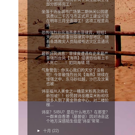
部分即将完工！
坐落于诗巫城市广场第二期休闲公园建
筑费以二千万马币正式开工建设可望
在明年三月全面竣工！这项工程是由
诗...
恐怖强烈台风海燕袭击菲律宾，短短1
天时间内即重创菲律宾中部地区，随
着各路救灾人员陆续抵达灾区且通讯
逐...
最新台风消息：菲律賓遭遇有史来最严
重强烈台风【海燕】侵袭恐怕有上千
人死亡......！如同海啸 塔...
气象警告：你关心我们的天空了没有
呢！今年最强烈台风【海燕】继续在
增强之中，东马砂拉越，沙巴及汶莱
也被...
诗巫福州人美食之一糟菜米粉再次扬名
新加坡！！砂劳越诗巫糟菜米粉相信
很多人到了黄金熟食中心，对二楼阶
梯...
诗巫？SIBU？是在什么地方？在那里？
一群来自香港（基督徒）因对诗巫这
个地方深感陌生但是”诗巫“常常...
►
十月
(22)