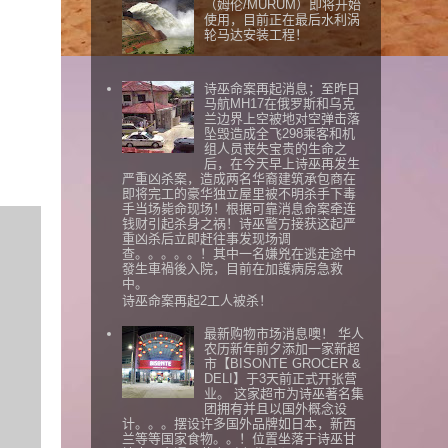
（姆伦/MURUM）即将开始
使用，目前正在最后水利涡
轮马达安装工程！
诗巫命案再起消息；至昨日
马航MH17在俄罗斯和乌克
兰边界上空被地对空弹击落
坠毁造成全飞298乘客和机
组人员丧失宝贵的生命之
后，在今天早上诗巫再发生
严重凶杀案，造成两名华裔建筑承包商在
即将完工的豪华独立屋里被不明杀手下毒
手当场毙命现场！根据可靠消息命案牵连
钱财引起杀身之祸！诗巫警方接获这起严
重凶杀后立即赶往事发现场调
查。。。。。！其中一名嫌兇在逃走途中
發生車禍後入院，目前在加護病房急救
中。
诗巫命案再起2工人被杀！
最新购物市场消息噢！ 华人
农历新年前夕添加一家新超
市【BISONTE GROCER &
DELI】于3天前正式开张营
业。 这家超市为诗巫著名集
团拥有并且以国外概念设
计。。。摆设许多国外品牌如日本，新西
兰等等国家食物。。！位置坐落于诗巫甘