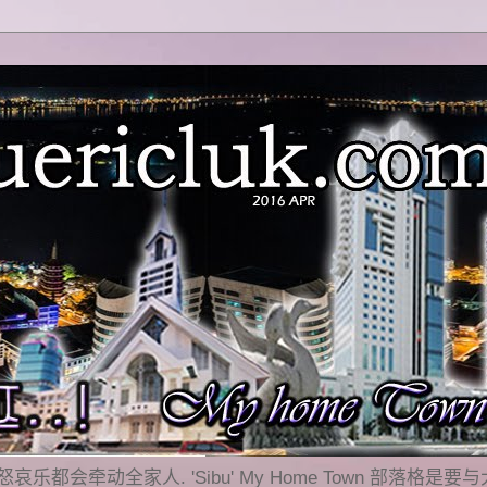
乐都会牵动全家人. 'Sibu' My Home Town 部落格