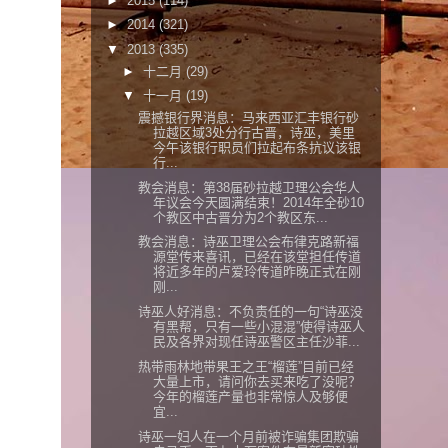
►
2015
(114)
►
2014
(321)
▼
2013
(335)
►
十二月
(29)
▼
十一月
(19)
震撼银行界消息：马来西亚汇丰银行砂
拉越区域3处分行古晋，诗巫，美里
今午该银行职员们拉起布条抗议该银
行...
教会消息：第38届砂拉越卫理公会华人
年议会今天圆满结束！2014年全砂10
个教区中古晋分为2个教区东...
教会消息：诗巫卫理公会布律克路新福
源堂传来喜讯，已经在该堂担任传道
将近多年的卢爱玲传道昨晚正式在刚
刚...
诗巫人好消息：不负责任的一句“诗巫没
有黑帮，只有一些小混混”使得诗巫人
民及各界对现任诗巫警区主任沙菲...
热带雨林地带果王之王“榴莲”目前已经
大量上市，请问你去买来吃了没呢？
今年的榴莲产量也非常惊人及够便
宜...
诗巫一妇人在一个月前被诈骗集团欺骗