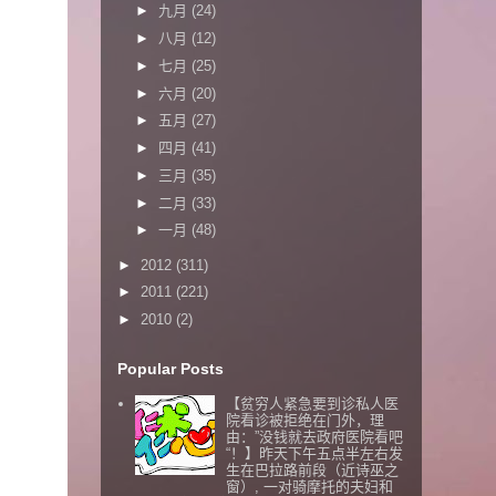
►
九月
(24)
►
八月
(12)
►
七月
(25)
►
六月
(20)
►
五月
(27)
►
四月
(41)
►
三月
(35)
►
二月
(33)
►
一月
(48)
►
2012
(311)
►
2011
(221)
►
2010
(2)
Popular Posts
【贫穷人紧急要到诊私人医
院看诊被拒绝在门外，理
由：”没钱就去政府医院看吧
“！】昨天下午五点半左右发
生在巴拉路前段（近诗巫之
窗）, 一对骑摩托的夫妇和