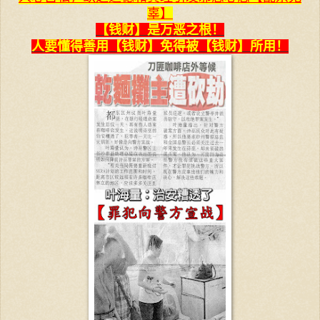
辜】
【钱财】是万恶之根！
人要懂得善用【钱财】免得被【钱财】所用！