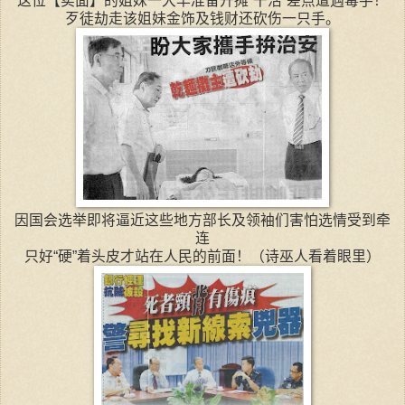
这位【卖面】的姐妹一大早准备开摊“干活”差点遭遇毒手！
歹徒劫走该姐妹金饰及钱财还砍伤一只手。
因国会选举即将逼近这些地方部长及领袖们害怕选情受到牵
连
只好“硬”着头皮才站在人民的前面！（诗巫人看着眼里）