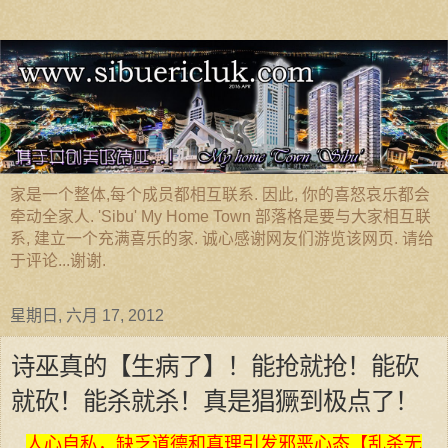
家是一个整体,每个成员都相互联系. 因此, 你的喜怒哀乐都会
牵动全家人. 'Sibu' My Home Town 部落格是要与大家相互联
系, 建立一个充满喜乐的家. 诚心感谢网友们游览该网页. 请给
于评论...谢谢.
星期日, 六月 17, 2012
诗巫真的【生病了】！能抢就抢！能砍
就砍！能杀就杀！真是猖獗到极点了！
人心自私，缺乏道德和真理引发邪恶心态【乱杀无