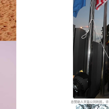
总赞助人天猛公刘利民，许