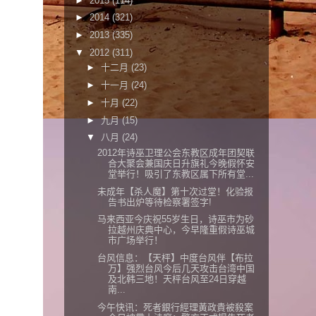
►
2015
(114)
►
2014
(321)
►
2013
(335)
▼
2012
(311)
►
十二月
(23)
►
十一月
(24)
►
十月
(22)
►
九月
(15)
▼
八月
(24)
2012年诗巫卫理公会东教区成年团契联
合大聚会兼国庆日升旗礼今晚假怀安
堂举行！吸引了东教区属下所有堂...
未成年【杀人魔】第十次过堂！化验报
告书出炉等待检察署签字!
马来西亚今庆祝55岁生日，诗巫市为砂
拉越州庆典中心，今早隆重假诗巫城
市广场举行！
台风信息：【天枰】中度台风伴【布拉
万】强烈台风今后几天攻击台湾中国
及北韩三地！天枰台风至24日穿越
南...
今午快讯：死者銀行經理黃政貴被殺案