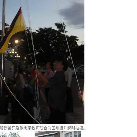
赞麒弟兄及张忠宗牧师联合为国州旗升起时拍摄。