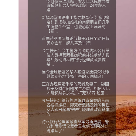
今日被帶上法庭；警方正式提告死者
遺孀與其男友被控謀殺！24岁殺人
嫌...
新福源堂国语事工指导林晶萍传道出嫁
咯！到场参加婚礼的亲情朋友们几乎
坐满整个圣堂，也诚心献上满满的
【祝...
首届诗巫国际舞蹈节将于21日至24日假
民众会堂一起共舞及举行！
今午快讯：今午警方仍出動約30名各單
位人員押著兩名嫌犯前往該處努力搜
尋！轰动诗巫的银行经理黄政贵谋
杀...
当今全球最著名华人布道家唐崇荣牧师
继续到各地传扬上帝的天国福音！
正在办理离婚手续的死者及妻子，疑因
孩子及财产问题发生矛盾，相信因此
才引起杀身之祸。打死3.8万 残废...
今午快讯：銀行經理黃政貴命案的首兩
名被扣嫌犯，即死者遺孀及她的男性
友人即日起再被銀行經理黃政貴命案
的...
诗巫银行经理黄政贵命案最新进展！警
方利用测谎仪器盘又4嫌犯落网24岁
男嫌认了！