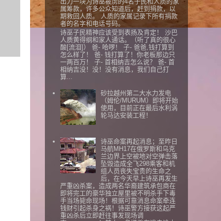
出力一块为诗巫被虏的4名子民和人质的家
属筹款，许多公众知道后，赶到捐款，以
期救回人质。 人质的家属记录下所有捐款
者的名字和电话号码。
诗巫子民精神应该受到表扬及肯定！ 沙巴
人质黄得纲和家人通话。（听了真的很心
酸[流泪]） 爸- 哈啰！ 子- 爸爸,钱打算到
怎么样了！ 爸- 钱打算了！你老板那边只
一两百万！ 子- 首相纳吉怎么说？ 爸- 首
相纳吉没！没！没有消息，我们自己打
算...
砂拉越州第二大水力发电
（姆伦/MURUM）即将开始
使用，目前正在最后水利涡
轮马达安装工程！
诗巫命案再起消息；至昨日
马航MH17在俄罗斯和乌克
兰边界上空被地对空弹击落
坠毁造成全飞298乘客和机
组人员丧失宝贵的生命之
后，在今天早上诗巫再发生
严重凶杀案，造成两名华裔建筑承包商在
即将完工的豪华独立屋里被不明杀手下毒
手当场毙命现场！根据可靠消息命案牵连
钱财引起杀身之祸！诗巫警方接获这起严
重凶杀后立即赶往事发现场调