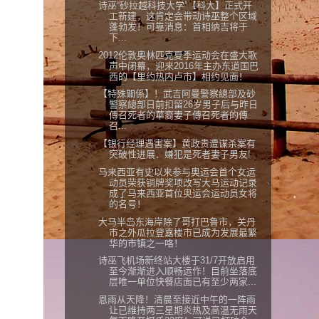
诗巫“砂拉越科技大学”【科大】正式开
工新建，这肯定会带动诗巫整个区域
蓬勃发！可靠消息：首相纳吉将于
下...
2012伦敦奥林匹克夏季运动会在盛大歌
声中闭幕，迎来2016年主办东道国巴
西的【里约热内卢市】相约见面！
【特殊關係】！武吉阿曼警察總部及砂
警察總部日前扣留26岁男子后与昨日
傳召死者的華裔妻子傳召死者的傳
召...
【银行经理遇害案】黄政贵遭谋杀案有
突破性进展．嫌犯是死者妻子男友!
马来西亚有史以来参与奥运会首个女运
动员荣获铜牌奖项改写大马运动记录
成了马来西亚首位奥运会运动员女将
的名号！
大马半岛东海岸除了哥打巴鲁市，关丹
市之外瓜拉登嘉楼市已成为发展最繁
华的市镇之一咯！
诗巫飞机场新终站大楼于31/7开放启用
至今渐渐进入顺畅运作！目前坐落底
层唯一单位快餐店面已有至少两家...
恩雨从天降！清晨至接近中午的一阵雨
让已维持两三星期炎热及高温无雨天