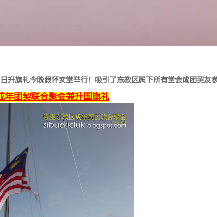
国庆日升旗礼今晚假怀安堂举行！吸引了东教区属下所有堂会成团契友
成年团契联合聚会兼升国旗礼