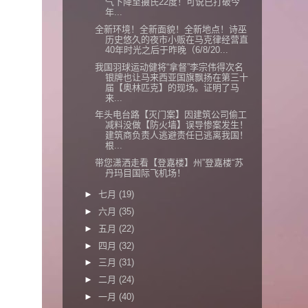
气下降至摄氏22度！可说已打破今
年...
全新环境！全新面貌！全新地点！诗巫
历史悠久的夜市小贩在马克律经营直
40年时光之后于昨晚（6/8/20...
我国羽球运动健将“拿督”李宗伟得次名
银牌也让马来西亚国旗飘扬在第三十
届【奥林匹克】的现场。证明了马
来...
年头电台路【灭门案】因建筑公司偷工
减料没做【防火墙】误导惨案发生！
建筑商负责人逃避责任已逃离我国！
根...
带您潇洒走看【登嘉楼】州”登嘉楼“苏
丹玛目国际飞机场！
►
七月
(19)
►
六月
(35)
►
五月
(22)
►
四月
(32)
►
三月
(31)
►
二月
(24)
►
一月
(40)