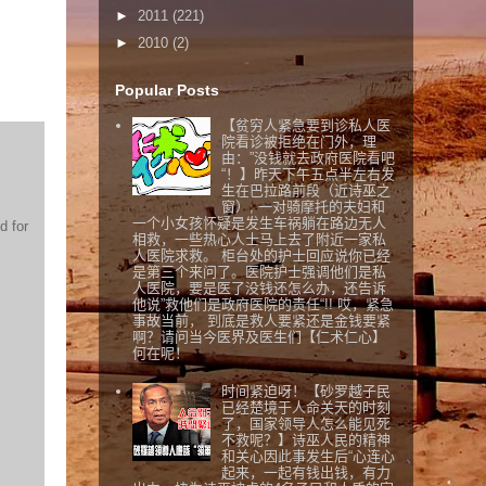
►
2011
(221)
►
2010
(2)
Popular Posts
【贫穷人紧急要到诊私人医
院看诊被拒绝在门外，理
由：”没钱就去政府医院看吧
“！】昨天下午五点半左右发
生在巴拉路前段（近诗巫之
窗）, 一对骑摩托的夫妇和
一个小女孩怀疑是发生车祸躺在路边无人
d for
相救，一些热心人士马上去了附近一家私
人医院求救。 柜台处的护士回应说你已经
是第三个来问了。医院护士强调他们是私
人医院，要是医了没钱还怎么办，还告诉
他说”救他们是政府医院的责任“!! 哎，紧急
事故当前， 到底是救人要紧还是金钱要紧
啊？请问当今医界及医生们【仁术仁心】
何在呢！
时间紧迫呀！【砂罗越子民
已经楚境于人命关天的时刻
了，国家领导人怎么能见死
不救呢？】诗巫人民的精神
和关心因此事发生后“心连心
起来，一起有钱出钱，有力