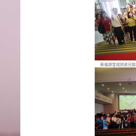
新福源堂成团弟兄姐