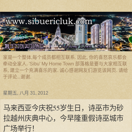
家是一个整体,每个成员都相互联系. 因此, 你的喜怒哀乐都会
牵动全家人. 'Sibu' My Home Town 部落格是要与大家相互联
系, 建立一个充满喜乐的家. 诚心感谢网友们游览该网页. 请给
于评论...谢谢.
星期五, 八月 31, 2012
马来西亚今庆祝55岁生日，诗巫市为砂
拉越州庆典中心，今早隆重假诗巫城市
广场举行！