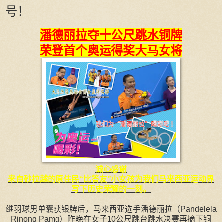
号！
潘德丽拉夺十公尺跳水铜牌
荣登首个奥运得奖大马女将
诚心感谢
来自砂拉越的原住民“比答友”小女孩为我们马来西亚运动界
写下历史荣耀的一刻。
继羽球男单囊获银牌后，马来西亚选手潘德丽拉（Pandelela
Rinong Pamg）昨晚在女子10公尺跳台跳水决赛再摘下铜