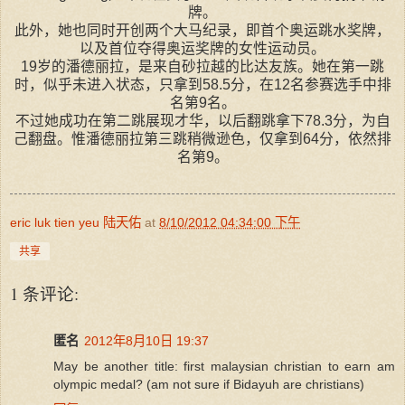
牌。
此外，她也同时开创两个大马纪录，即首个奥运跳水奖牌，
以及首位夺得奥运奖牌的女性运动员。
19岁的潘德丽拉，是来自砂拉越的比达友族。她在第一跳
时，似乎未进入状态，只拿到58.5分，在12名参赛选手中排
名第9名。
不过她成功在第二跳展现才华，以后翻跳拿下78.3分，为自
己翻盘。惟潘德丽拉第三跳稍微逊色，仅拿到64分，依然排
名第9。
eric luk tien yeu 陆天佑
at
8/10/2012 04:34:00 下午
共享
1 条评论:
匿名
2012年8月10日 19:37
May be another title: first malaysian christian to earn am
olympic medal? (am not sure if Bidayuh are christians)