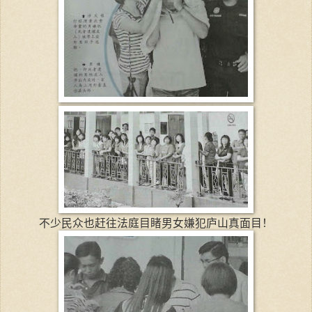
不少民众也赶往法庭目睹男女嫌犯庐山真面目！