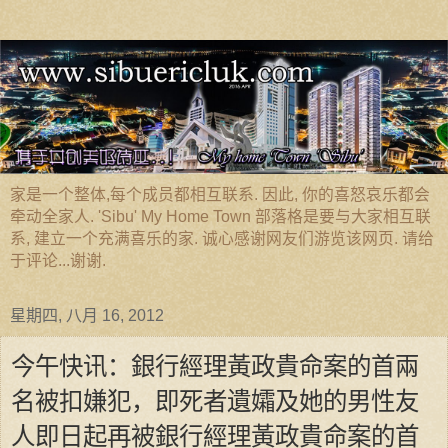
家是一个整体,每个成员都相互联系. 因此, 你的喜怒哀乐都会
牵动全家人. 'Sibu' My Home Town 部落格是要与大家相互联
系, 建立一个充满喜乐的家. 诚心感谢网友们游览该网页. 请给
于评论...谢谢.
星期四, 八月 16, 2012
今午快讯：銀行經理黃政貴命案的首兩
名被扣嫌犯，即死者遺孀及她的男性友
人即日起再被銀行經理黃政貴命案的首