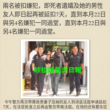
兩名被扣嫌犯，即死者遺孀及她的男性
友人即日起再被延扣7天，直到本月22日
與另4名嫌犯一同過堂，直到本月22日與
另4名嫌犯一同過堂。
今午警方再次带黄政贵妻子及她的友人到诗巫法庭申请延扣
7天，在法官批准之后再由警员带离法庭。在场的还有都东区