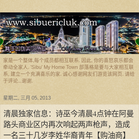
家是一个整体,每个成员都相互联系. 因此, 你的喜怒哀乐都会
牵动全家人. 'Sibu' My Home Town 部落格是要与大家相互联
系, 建立一个充满喜乐的家. 诚心感谢网友们游览该网页. 请给
于评论...谢谢.
星期二, 三月 05, 2013
清晨独家信息：诗巫今清晨4点钟在阿曼
路头商业区内再次响起两声枪声，造成
一名三十几岁李姓华裔青年【购油商】