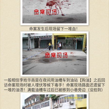
命案发生后现场留下一堆血！
一般相信李姓华商是在夜间用油槽车到油站【购油】之后回
访命案现场时被人埋伏等候下毒手！命案现场路面还遗留下
一堆的油渍！满载油槽车过后已被移到小巷旁边（没拍到）