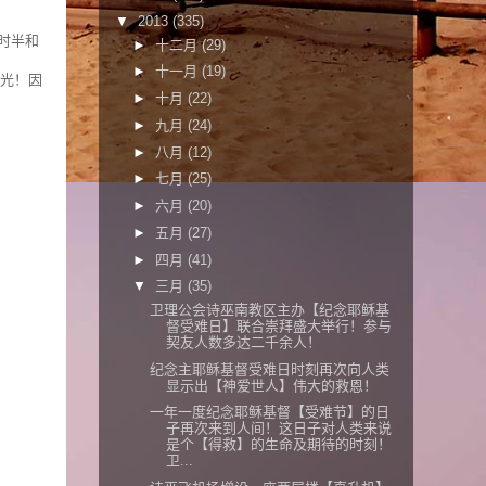
▼
2013
(335)
时半和
►
十二月
(29)
►
十一月
(19)
光！因
►
十月
(22)
►
九月
(24)
►
八月
(12)
►
七月
(25)
►
六月
(20)
►
五月
(27)
►
四月
(41)
▼
三月
(35)
卫理公会诗巫南教区主办【纪念耶稣基
督受难日】联合崇拜盛大举行！参与
契友人数多达二千余人！
纪念主耶稣基督受难日时刻再次向人类
显示出【神爱世人】伟大的救恩！
一年一度纪念耶稣基督【受难节】的日
子再次来到人间！这日子对人类来说
是个【得救】的生命及期待的时刻！
卫...