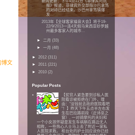
新闻更新：下午4点11分《菲律宾问讯
报》报道，菲律宾外交部指沙巴拿笃
的对峙已经结束。沙巴州拿笃镇爆
发...
2013年【全球客家福音大会】将于19-
22/9/2013一连4天假马来西亚砂罗越
州最多客家人的城市...
►
二月
(33)
►
一月
(48)
►
2012
(311)
的博文
►
2011
(221)
►
2010
(2)
Popular Posts
【贫穷人紧急要到诊私人医
院看诊被拒绝在门外，理
由：”没钱就去政府医院看吧
“！】昨天下午五点半左右发
生在巴拉路前段（近诗巫之
窗）, 一对骑摩托的夫妇和
一个小女孩怀疑是发生车祸躺在路边无人
相救，一些热心人士马上去了附近一家私
人医院求救。 柜台处的护士回应说你已经