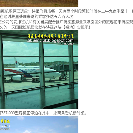
根据机场经理透露；诗巫飞机场每一天有两个时段繁忙时段在上午九点半至十一
在这时段里处理来访的乘客多达五六百人次！
空公司的安排班机和有关当局配合推广诗巫旅游业来吸引国外的旅客前来诗巫观
久的一天国际班机很快就在诗巫这块【福地】实现吧！
37-900型客机正停泊在其中一座两条登机桥时影。