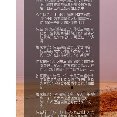
诗巫飞机场增设一座两层楼【直升机】
专用终站建筑物及直升机停机坪高
墙！目前工程正如火如荼之中！
今午快讯：【山城】加帛今早下暴雨，
几个小时内下雨量惊人达100毫米，
使加帛一些地区道路变成江河！
诗巫飞机场新终站至去年落成启用到今
已有一些机场商店陆续开张！舒各邦
快餐店正在装饰之中，可望在一个多
月...
独家专访：诗巫造船业早已举世闻名！
诗巫境内大大小小船坞大约3，40
间，分布在拉岛邦江，Sg. 美禄和...
这就是国际组织布局偷拍到砂拉越首长
泰益玛目贪污运作方式的录影片，在
昨天（3月18日）向全世界公开！y...
独家报道：诗巫一位二十几岁年轻小伙
子乘客搭飞机时没有遵守飞行时条例
及不顾机上所有乘客的安危在机厕里
抽...
独家报道：19/3更新信息：今天下午3点
许下了一阵大雨之后道路变成河
流！！希望这项信息可使诗巫市议
会...
诗巫城市广场二期【广场商业城】河滨
土墙及填土工程可望在五月尾完工！