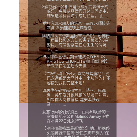
2艘载著35名相信是苏禄军武装份子的
船只，今晨从菲律宾开赴沙巴途中，
结果遭菲律宾海军成功拦截。 由...
爱相信风水朋友的信息：前風水師接受
基督 香港陳振聰上周受洗
國防部長拿督斯里阿末扎希說，恐怖份
子用最殘忍的方法殺害了我國的8名
警員，有關警察是在活生生的情況
下，...
诗巫耶稣基督后期圣徒教会/YESUS
KRISTUS CHURCH又称【摩门教】
新教堂已竣工后今天进...
【主权行动】第4天 直捣敌营腹地！沙
巴永远都是大马其中一个肢体的！不
容侵犯我们完整土地！
请居住在砂罗越州古晋，诗巫，民都
鲁，美里及其他城镇的朋友们注意。
如果你人向推销福 建安溪铁观
音。。。...
爱旅行乘客们好消息：由马印联营的一
家廉价航空公司Malindo Airway正式
在本月22日处女行飞...
【沙巴州蘇祿軍最新情況】纳吉拒绝停
火限苏禄军投降 沙巴东海岸列为“保