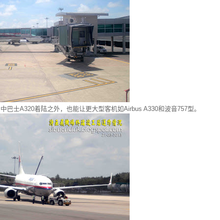
士A320着陆之外，也能让更大型客机如Airbus A330和波音757型。