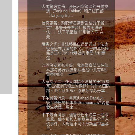
大馬警方宣佈，沙巴州拿篤區的丹絨拉
邊（Tanjung Labian）和丹絨巴都
（Tanjung Ba...
信息更新：殉职警员遭到武装分子斩
首？ 总警长未看验尸报告无法确
认！！认了吧巫统!! "引狼入室"在
先...
后患之忧：非法移民自然是通过非法途
径潜进来我国的外民。沙巴的菲籍难
民是当年70年代菲律宾南部内乱而
逃...
沙巴治安紧张升级：我国警察部队在仙
本那与苏禄武装部队枪战中共有6名
警察殉职！
大家搞了二十多天都搞不清楚关于“苏禄
军”占领沙巴领土的课题？为什么国防
部不派军队出战？原来苏禄苏丹本...
下午最新消息：拿篤(Lahad Datu)之
後，沙巴的仙本那(Semporna)昨晚也
發生槍戰，馬來...
中午最新消息：儘管沙巴東海岸三地即
拿篤、仙本那和吉納發生武裝分子入
侵事件，大馬陸軍司令丹斯里祖基菲
里...