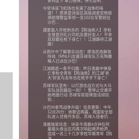
安特区”// 軍力懸殊，停火是明...
今早诗巫飞机场也充满了战争的味
道！！原来是诗巫区高级调查官杨俊
贤助理警监率领一支102位军警前往
沙巴...
遇蒙面人开枪刺杀的【购油商人】李秋
全曾是刘礼兴司机及要好友人！不幸
双双都在枪下身亡！！江湖路呀江湖
路！
从照片中了解事实动态！摩洛民族解放
阵线（MNLF)支援苏禄军队万名陶撒
格人已派往沙巴！
江湖路是一条不归路：昨日清晨中弹身
亡李秋全青年【购油商】的江湖“老
大”好友与去年也在枪手手下身亡！
苏禄军队宣布：以打游击战方式与大马
军队战到最后一刻！！警停止空袭开
始地面行动 苏禄军拒投降放话顽抗
到...
沙巴州拿笃战争升级！信息更新：中午
12点26分：依斯迈揭露，我国安全部
队进入甘榜丹多后，苏禄入侵者仍...
清晨独家信息：诗巫今清晨4点钟在阿
曼路头商业区内再次响起两声枪声，
造成一名三十几岁李姓华裔青年【购
油...