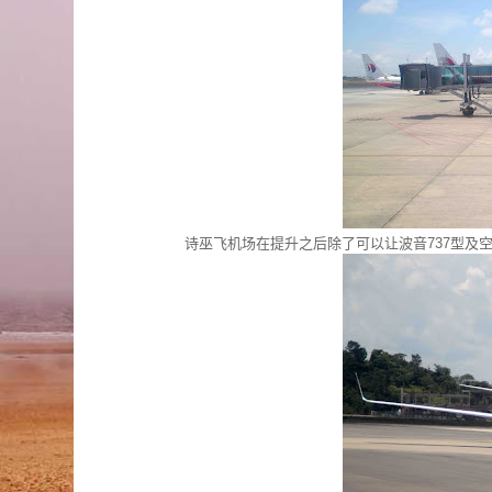
诗巫飞机场在提升之后除了可以让波音737型及空中巴