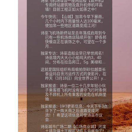
诗巫飞机场增设一座两层楼【直升机】
专用终站建筑物及直升机停机坪高
墙！目前工程正如火如荼之中！
今午快讯：【山城】加帛今早下暴雨，
几个小时内下雨量惊人达100毫米，
使加帛一些地区道路变成江河！
诗巫飞机场新终站至去年落成启用到今
已有一些机场商店陆续开张！舒各邦
快餐店正在装饰之中，可望在一个多
月...
独家专访：诗巫造船业早已举世闻名！
诗巫境内大大小小船坞大约3，40
间，分布在拉岛邦江，Sg. 美禄和...
这就是国际组织布局偷拍到砂拉越首长
泰益玛目贪污运作方式的录影片，在
昨天（3月18日）向全世界公开！y...
独家报道：诗巫一位二十几岁年轻小伙
子乘客搭飞机时没有遵守飞行时条例
及不顾机上所有乘客的安危在机厕里
抽...
独家报道：19/3更新信息：今天下午3点
许下了一阵大雨之后道路变成河
流！！希望这项信息可使诗巫市议
会...
诗巫城市广场二期【广场商业城】河滨
土墙及填土工程可望在五月尾完工！