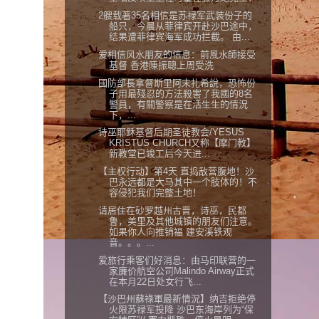
2艘载著35名相信是苏禄军武装份子的
船只，今晨从菲律宾开赴沙巴途中，
结果遭菲律宾海军成功拦截。 由...
爱相信风水朋友的信息：前風水師接受
基督 香港陳振聰上周受洗
國防部長拿督斯里阿末扎希說，恐怖份
子用最殘忍的方法殺害了我國的8名
警員，有關警察是在活生生的情況
下，...
诗巫耶稣基督后期圣徒教会/YESUS
KRISTUS CHURCH又称【摩门教】
新教堂已竣工后今天进...
【主权行动】第4天 直捣敌营腹地！沙
巴永远都是大马其中一个肢体的！不
容侵犯我们完整土地！
请居住在砂罗越州古晋，诗巫，民都
鲁，美里及其他城镇的朋友们注意。
如果你人向推销福 建安溪铁观
音。。。...
爱旅行乘客们好消息：由马印联营的一
家廉价航空公司Malindo Airway正式
在本月22日处女行飞...
【沙巴州蘇祿軍最新情況】纳吉拒绝停
火限苏禄军投降 沙巴东海岸列为“保