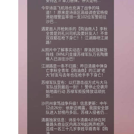
安特区”// 軍力懸殊，停火是明...
今早诗巫飞机场也充满了战争的味
道！！原来是诗巫区高级调查官杨俊
贤助理警监率领一支102位军警前往
沙巴...
遇蒙面人开枪刺杀的【购油商人】李秋
全曾是刘礼兴司机及要好友人！不幸
双双都在枪下身亡！！江湖路呀江湖
路！
从照片中了解事实动态！摩洛民族解放
阵线（MNLF)支援苏禄军队万名陶撒
格人已派往沙巴！
江湖路是一条不归路：昨日清晨中弹身
亡李秋全青年【购油商】的江湖“老
大”好友与去年也在枪手手下身亡！
苏禄军队宣布：以打游击战方式与大马
军队战到最后一刻！！警停止空袭开
始地面行动 苏禄军拒投降放话顽抗
到...
沙巴州拿笃战争升级！信息更新：中午
12点26分：依斯迈揭露，我国安全部
队进入甘榜丹多后，苏禄入侵者仍...
清晨独家信息：诗巫今清晨4点钟在阿
曼路头商业区内再次响起两声枪声，
造成一名三十几岁李姓华裔青年【购
油...