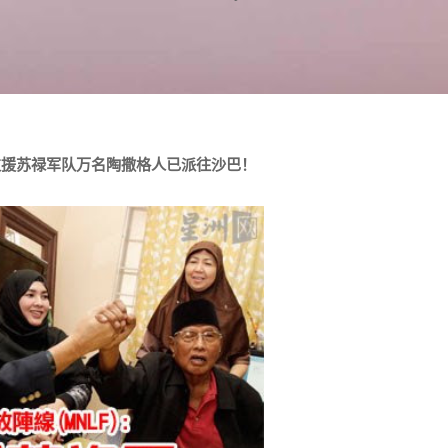
支援苏禄军队万名陶撒格人已派往沙巴！