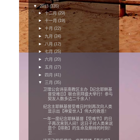
▼
2013
(335)
►
十二月
(29)
►
十一月
(19)
►
十月
(22)
►
九月
(24)
►
八月
(12)
►
七月
(25)
►
六月
(20)
►
五月
(27)
►
四月
(41)
▼
三月
(35)
卫理公会诗巫南教区主办【纪念耶稣基
督受难日】联合崇拜盛大举行！参与
契友人数多达二千余人！
纪念主耶稣基督受难日时刻再次向人类
显示出【神爱世人】伟大的救恩！
一年一度纪念耶稣基督【受难节】的日
子再次来到人间！这日子对人类来说
是个【得救】的生命及期待的时刻！
卫...