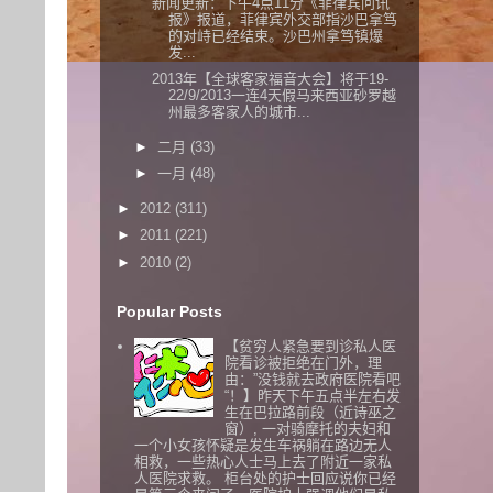
新闻更新：下午4点11分《菲律宾问讯
报》报道，菲律宾外交部指沙巴拿笃
的对峙已经结束。沙巴州拿笃镇爆
发...
2013年【全球客家福音大会】将于19-
22/9/2013一连4天假马来西亚砂罗越
州最多客家人的城市...
►
二月
(33)
►
一月
(48)
►
2012
(311)
►
2011
(221)
►
2010
(2)
Popular Posts
【贫穷人紧急要到诊私人医
院看诊被拒绝在门外，理
由：”没钱就去政府医院看吧
“！】昨天下午五点半左右发
生在巴拉路前段（近诗巫之
窗）, 一对骑摩托的夫妇和
一个小女孩怀疑是发生车祸躺在路边无人
相救，一些热心人士马上去了附近一家私
人医院求救。 柜台处的护士回应说你已经