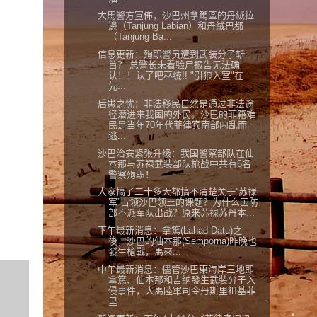
大馬警方宣佈，沙巴州拿篤區的丹絨拉
邊（Tanjung Labian）和丹絨巴都
（Tanjung Ba...
信息更新：殉职警员遭到武装分子斩
首？ 总警长未看验尸报告无法确
认！！认了吧巫统!! "引狼入室"在
先...
后患之忧：非法移民自然是通过非法途
径潜进来我国的外民。沙巴的菲籍难
民是当年70年代菲律宾南部内乱而
逃...
沙巴治安紧张升级：我国警察部队在仙
本那与苏禄武装部队枪战中共有6名
警察殉职！
大家搞了二十多天都搞不清楚关于“苏禄
军”占领沙巴领土的课题？为什么国防
部不派军队出战？原来苏禄苏丹本...
下午最新消息：拿篤(Lahad Datu)之
後，沙巴的仙本那(Semporna)昨晚也
發生槍戰，馬來...
中午最新消息：儘管沙巴東海岸三地即
拿篤、仙本那和吉納發生武裝分子入
侵事件，大馬陸軍司令丹斯里祖基菲
里...