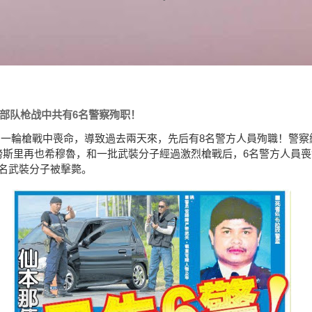
部队枪战中共有6名警察殉职！
另一輪槍戰中喪命，導致過去兩天來，先后有8名警方人員殉職！
警察
斯里再也希穆魯，和一批武裝分子經過激烈槍戰后，6名警方人員喪
名武裝分子被擊斃。