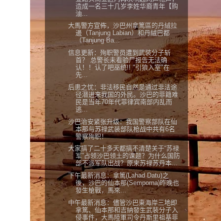
造成一名三十几岁李姓华裔青年【购
油...
大馬警方宣佈，沙巴州拿篤區的丹絨拉
邊（Tanjung Labian）和丹絨巴都
（Tanjung Ba...
信息更新：殉职警员遭到武装分子斩
首？ 总警长未看验尸报告无法确
认！！认了吧巫统!! "引狼入室"在
先...
后患之忧：非法移民自然是通过非法途
径潜进来我国的外民。沙巴的菲籍难
民是当年70年代菲律宾南部内乱而
逃...
沙巴治安紧张升级：我国警察部队在仙
本那与苏禄武装部队枪战中共有6名
警察殉职！
大家搞了二十多天都搞不清楚关于“苏禄
军”占领沙巴领土的课题？为什么国防
部不派军队出战？原来苏禄苏丹本...
下午最新消息：拿篤(Lahad Datu)之
後，沙巴的仙本那(Semporna)昨晚也
發生槍戰，馬來...
中午最新消息：儘管沙巴東海岸三地即
拿篤、仙本那和吉納發生武裝分子入
侵事件，大馬陸軍司令丹斯里祖基菲