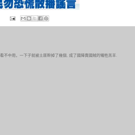
！不過中看不中用，一下子就被土匪幹掉了幾個, 成了國陣賣國賊的犧牲羔羊.