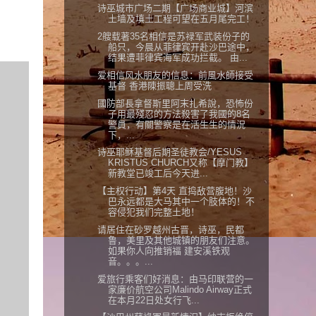
诗巫城市广场二期【广场商业城】河滨
土墙及填土工程可望在五月尾完工！
2艘载著35名相信是苏禄军武装份子的
船只，今晨从菲律宾开赴沙巴途中，
结果遭菲律宾海军成功拦截。 由...
爱相信风水朋友的信息：前風水師接受
基督 香港陳振聰上周受洗
國防部長拿督斯里阿末扎希說，恐怖份
子用最殘忍的方法殺害了我國的8名
警員，有關警察是在活生生的情況
下，...
诗巫耶稣基督后期圣徒教会/YESUS
KRISTUS CHURCH又称【摩门教】
新教堂已竣工后今天进...
【主权行动】第4天 直捣敌营腹地！沙
巴永远都是大马其中一个肢体的！不
容侵犯我们完整土地！
请居住在砂罗越州古晋，诗巫，民都
鲁，美里及其他城镇的朋友们注意。
如果你人向推销福 建安溪铁观
音。。。...
爱旅行乘客们好消息：由马印联营的一
家廉价航空公司Malindo Airway正式
在本月22日处女行飞...