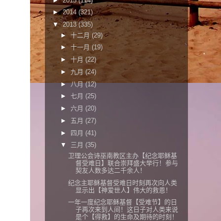
►
2015
(114)
►
2014
(321)
▼
2013
(335)
►
十二月
(29)
►
十一月
(19)
►
十月
(22)
►
九月
(24)
►
八月
(12)
►
七月
(25)
►
六月
(20)
►
五月
(27)
►
四月
(41)
▼
三月
(35)
卫理公会诗巫南教区主办【纪念耶稣基
督受难日】联合崇拜盛大举行！参与
契友人数多达二千余人！
纪念主耶稣基督受难日时刻再次向人类
显示出【神爱世人】伟大的救恩！
一年一度纪念耶稣基督【受难节】的日
子再次来到人间！这日子对人类来说
是个【得救】的生命及期待的时刻！