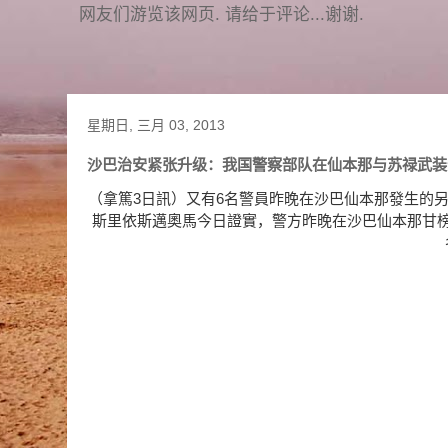
网友们游览该网页. 请给于评论...谢谢.
星期日, 三月 03, 2013
沙巴治安紧张升级：我国警察部队在仙本那与苏禄武装
（拿篤3日訊）又有6名警員昨晚在沙巴仙本那發生的
斯里依斯邁奧馬今日證實，警方昨晚在沙巴仙本那甘榜