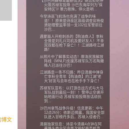
【沙巴州蘇祿軍最新情況】纳吉拒绝停
火限苏禄军投降 沙巴东海岸列为“保
安特区”// 軍力懸殊，停火是明...
今早诗巫飞机场也充满了战争的味
道！！原来是诗巫区高级调查官杨俊
贤助理警监率领一支102位军警前往
沙巴...
遇蒙面人开枪刺杀的【购油商人】李秋
全曾是刘礼兴司机及要好友人！不幸
双双都在枪下身亡！！江湖路呀江湖
路！
从照片中了解事实动态！摩洛民族解放
阵线（MNLF)支援苏禄军队万名陶撒
格人已派往沙巴！
江湖路是一条不归路：昨日清晨中弹身
亡李秋全青年【购油商】的江湖“老
大”好友与去年也在枪手手下身亡！
苏禄军队宣布：以打游击战方式与大马
军队战到最后一刻！！警停止空袭开
始地面行动 苏禄军拒投降放话顽抗
到...
沙巴州拿笃战争升级！信息更新：中午
12点26分：依斯迈揭露，我国安全部
队进入甘榜丹多后，苏禄入侵者仍...
的博文
清晨独家信息：诗巫今清晨4点钟在阿
曼路头商业区内再次响起两声枪声，