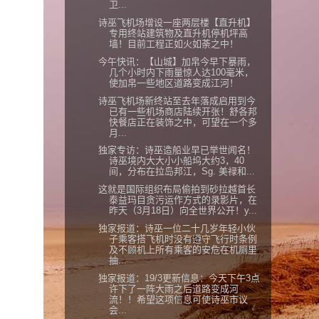
卫...
诗巫飞机场增设一座两层楼【直升机】
专用终站建筑物及直升机停机坪高
墙！目前工程正如火如荼之中！
今午快讯：【山城】加帛今早下暴雨，
几个小时内下雨量惊人达100毫米，
使加帛一些地区道路变成江河！
诗巫飞机场新终站至去年落成启用到今
已有一些机场商店陆续开张！舒各邦
快餐店正在装饰之中，可望在一个多
月...
独家专访：诗巫造船业早已举世闻名！
诗巫境内大大小小船坞大约3，40
间，分布在拉岛邦江，Sg. 美禄和...
这就是国际组织布局偷拍到砂拉越首长
泰益玛目贪污运作方式的录影片，在
昨天（3月18日）向全世界公开！y...
独家报道：诗巫一位二十几岁年轻小伙
子乘客搭飞机时没有遵守飞行时条例
及不顾机上所有乘客的安危在机厕里
抽...
独家报道：19/3更新信息：今天下午3点
许下了一阵大雨之后道路变成河
流！！希望这项信息可使诗巫市议
会...