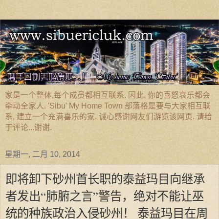
家是一个整体,每个成员都相互联系. 因此, 你的喜怒哀乐都会
牵动全家人. 'Sibu' My Home Town 部落格是要与大家相互联
系, 建立一个充满喜乐的家. 诚心感谢网友们游览该网页. 请给
于评论...谢谢.
星期一, 二月 10, 2014
即将卸下砂州首长职的泰益玛目向继承
者发出“肺腑之言”警告，绝对不能让巫
统的种族政治入侵砂州！ 泰益玛目在周