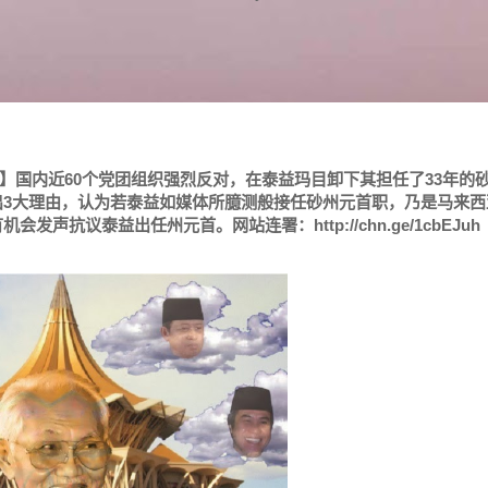
】国内近60个党团组织强烈反对，在泰益玛目卸下其担任了33年的
出3大理由，认为若泰益如媒体所臆测般接任砂州元首职，乃是马来西
抗议泰益出任州元首。网站连署：http://chn.ge/1cbEJuh