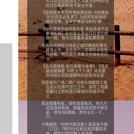
午12点左右趁搭友人驾驶丰田Hilux车
经过古晋新邦迪卡架空大道...
【亚航面子书宣传零机票促销 马航嘲讽
“好东西未必免费”】马航和亚航继续
隔空交锋，在亚航嘲讽马航的“裸...
【砂元首角色如同英女皇 泰益承诺不会
垂帘听政】砂州首长泰益玛目退位倒
数一周，他今日郑重承诺如果获得...
今晨六点钟经过诗巫之窗的路途时看见
路旁出现一道高度约三层楼的水柱在
喷射着，特别是在清晨天空快有亮的
当...
【烏克蘭鎮壓 歐巴馬警告後果】【烏克
蘭血腥鎮壓 26死上千人傷】烏克蘭
支持提升與歐盟關係的反對派在首...
诗巫城市广场二期广场商业城建筑工程
在如火如荼的进行之中，该项工程最
受瞩目工程就是25楼高时尚豪华式
公...
高凌風雙魚座，個性浪漫風流，他大方
認追過林青霞、鄧麗君與胡慧中等女
星，曾有3段婚姻，育有五女一子，
只...
今晚最新：80年代資深藝人高凌風今晚
（17日）7時50分在新店慈濟醫院去
世。現年63歲的藝人高凌風，...