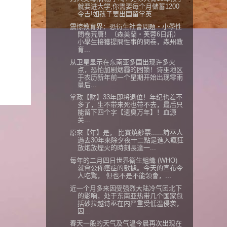
就要进大学,你需要每个月储蓄1200
令吉!如孩子要出国留学英...
震惊教育界：恐衍生社會問題‧小學性
問卷荒唐！（森美蘭‧芙蓉6日訊）
小學生接獲提問性事的問卷，森州教
育...
从卫星显示在东南亚多国出现许多火
点，恐怕加剧烟霾的困锁！诗巫地区
于农历新年前一个星期开始出现零雨
量后...
掌政【财】33年即将退位！年纪也差不
多了，生不带来死也带不去，最后只
能留下四个字【遗臭万年】！血源
关...
原來【年】是， 比賽燒鈔票......詩巫人
過去30年來除夕夜十二點是進入瘋狂
放炮放煙火的時刻長達一...
每年的二月四日世界衛生組織 (WHO)
就會公佈癌症的數據。今天的宣布令
人吃驚， 但也不是不能領會，...
近一个月多来因受强烈大陆冷气团北下
的影响，处于东南亚热带几个国家包
括砂拉越诗巫在内严重受低温侵袭，
因...
春天一般的天气及气温今晨再次出现在