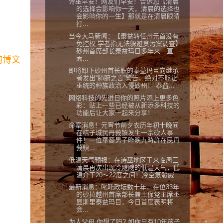
诗巫早安！网友们早安！告诉您【清晨
的选择会影响你一天，清晨的选择也
会影响你的一生】那就是在清晨眼睛
打...
当今大马新闻：【泰益转任州元首没有
免控权 学者指无法躲避贪污案调查】
砂州首席部长泰益玛目多年来一直
面...
的博文
即将卸下砂州首长职的泰益玛目向继承
者发出“肺腑之言”警告，绝对不能让
巫统的种族政治入侵砂州！ 泰益...
网络科技的先进日你的照片添上更多色
彩：贴上一些已经被从新添多科技的
功能后让大家一起来分享！
命案消息！元宵节前夕农历年初十晚间
在桔子城民丹莪镇发生一宗砍人事
件！一位華裔男子昨晚九時許在民丹
莪鎮...
低温天气预报：在诗巫地区于来临周三
清晨再次出现冷飕飕的低温天气，低
温介于20～22度之间！冷空氣發威...
最新消息：叱吒政坛数十年，在位33年
的砂拉越州首席部长兼土保党主席丕
显斯里泰益玛目，今日首度表明将
会...
为人父母,你想了吗? 如你只有10年孩子