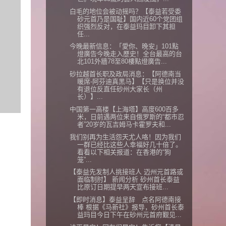
白毛的地位会被动摇吗？【泰益若受委
砂元首乃是国耻】国内近60个党团组
织强烈反对，在泰益玛目卸下其担
任...
今晚最新信息：「愛你、晚安」101點
燈廣告今晚走入歷史！全台最高的台
北101外牆78至80樓點燈廣告...
砂拉越首长职及政局消息：【阿德南当
暖席-阿芬迪真黑马】【只是换位并没
有退位反直任砂州大家长（州
长）】...
中国第一高楼【上海塔】高度600百多
米，日前遇两位来自俄罗斯的“都市忍
者”20岁的瓦吉姆马卡霍罗夫和...
我们别再为生活怨天尤人咯！因为我们
一群已经比这些人幸福好几十倍了。
看看以下相关报道：在香港的“狗
笼”...
【泰益先发制人挑接班人 迈州元首路或
面临制肘】 新闻分析 砂州首长泰益
比原订日期提早两天宣布接班...
【即时消息】泰益呈辞 点名阿德南接
棒 根据《马新社》报导，砂州首长泰
益玛目今日下午在砂州元首府觐见...