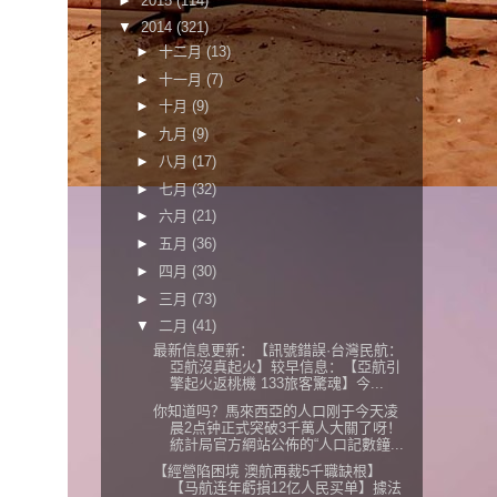
►
2015
(114)
▼
2014
(321)
►
十二月
(13)
►
十一月
(7)
►
十月
(9)
►
九月
(9)
►
八月
(17)
►
七月
(32)
►
六月
(21)
►
五月
(36)
►
四月
(30)
►
三月
(73)
▼
二月
(41)
最新信息更新：【訊號錯誤·台灣民航：
亞航沒真起火】较早信息：【亞航引
擎起火返桃機 133旅客驚魂】今...
你知道吗？馬來西亞的人口刚于今天凌
晨2点钟正式突破3千萬人大關了呀！
統計局官方網站公佈的“人口記數鐘...
【經營陷困境 澳航再裁5千職缺根】
【马航连年虧損12亿人民买单】據法