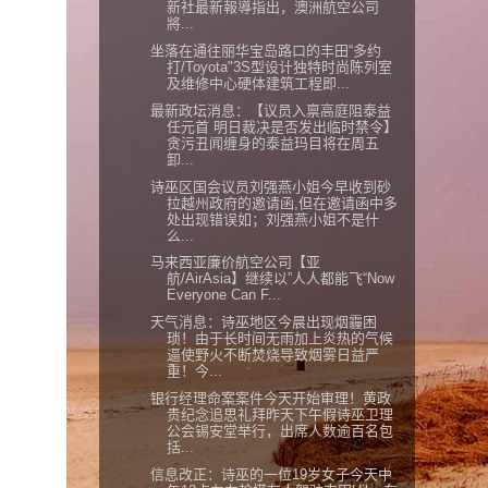
新社最新報導指出，澳洲航空公司
將...
坐落在通往丽华宝岛路口的丰田“多约
打/Toyota"3S型设计独特时尚陈列室
及维修中心硬体建筑工程即...
最新政坛消息：【议员入禀高庭阻泰益
任元首 明日裁决是否发出临时禁令】
贪污丑闻缠身的泰益玛目将在周五
卸...
诗巫区国会议员刘强燕小姐今早收到砂
拉越州政府的邀请函,但在邀请函中多
处出现错误如；刘强燕小姐不是什
么...
马来西亚廉价航空公司【亚
航/AirAsia】继续以”人人都能飞“Now
Everyone Can F...
天气消息：诗巫地区今晨出现烟霾困
琐！由于长时间无雨加上炎热的气候
逼使野火不断焚烧导致烟雾日益严
重！今...
银行经理命案案件今天开始审理！黄政
贵纪念追思礼拜昨天下午假诗巫卫理
公会锡安堂举行，出席人数逾百名包
括...
信息改正：诗巫的一位19岁女子今天中