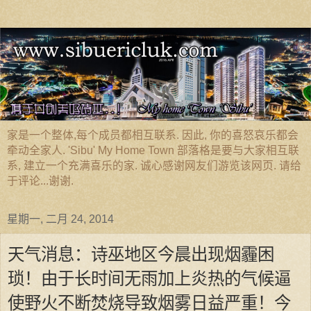
家是一个整体,每个成员都相互联系. 因此, 你的喜怒哀乐都会
牵动全家人. 'Sibu' My Home Town 部落格是要与大家相互联
系, 建立一个充满喜乐的家. 诚心感谢网友们游览该网页. 请给
于评论...谢谢.
星期一, 二月 24, 2014
天气消息：诗巫地区今晨出现烟霾困
琐！由于长时间无雨加上炎热的气候逼
使野火不断焚烧导致烟雾日益严重！今