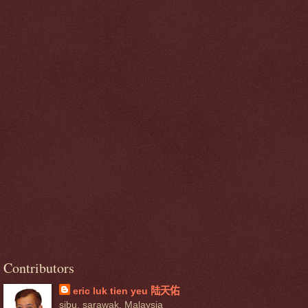
Contributors
eric luk tien yeu 陆天佑
sibu, sarawak, Malaysia