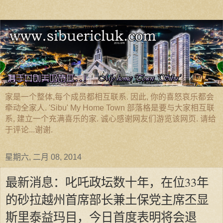
家是一个整体,每个成员都相互联系. 因此, 你的喜怒哀乐都会
牵动全家人. 'Sibu' My Home Town 部落格是要与大家相互联
系, 建立一个充满喜乐的家. 诚心感谢网友们游览该网页. 请给
于评论...谢谢.
星期六, 二月 08, 2014
最新消息：叱吒政坛数十年，在位33年
的砂拉越州首席部长兼土保党主席丕显
斯里泰益玛目，今日首度表明将会退