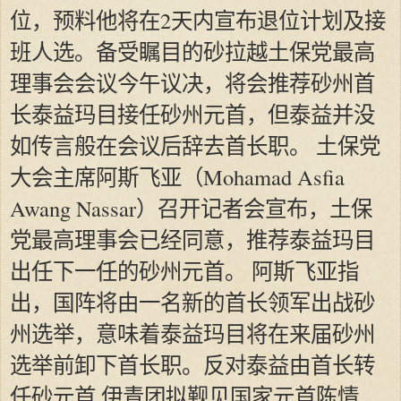
位，预料他将在2天内宣布退位计划及接
班人选。备受瞩目的砂拉越土保党最高
理事会会议今午议决，将会推荐砂州首
长泰益玛目接任砂州元首，但泰益并没
如传言般在会议后辞去首长职。 土保党
大会主席阿斯飞亚（Mohamad Asfia
Awang Nassar）召开记者会宣布，土保
党最高理事会已经同意，推荐泰益玛目
出任下一任的砂州元首。 阿斯飞亚指
出，国阵将由一名新的首长领军出战砂
州选举，意味着泰益玛目将在来届砂州
选举前卸下首长职。反对泰益由首长转
任砂元首 伊青团拟觐见国家元首陈情