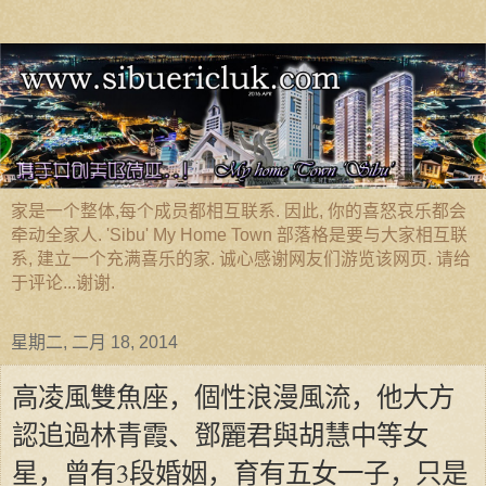
家是一个整体,每个成员都相互联系. 因此, 你的喜怒哀乐都会
牵动全家人. 'Sibu' My Home Town 部落格是要与大家相互联
系, 建立一个充满喜乐的家. 诚心感谢网友们游览该网页. 请给
于评论...谢谢.
星期二, 二月 18, 2014
高凌風雙魚座，個性浪漫風流，他大方
認追過林青霞、鄧麗君與胡慧中等女
星，曾有3段婚姻，育有五女一子，只是