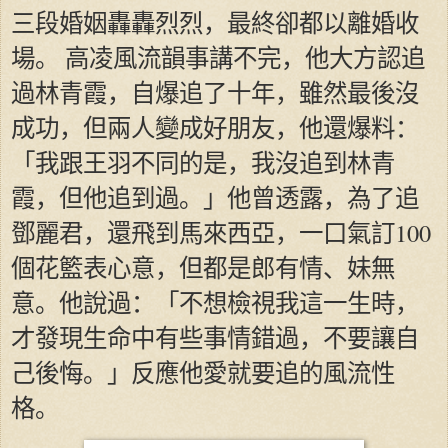
三段婚姻轟轟烈烈，最終卻都以離婚收
場。 高凌風流韻事講不完，他大方認追
過林青霞，自爆追了十年，雖然最後沒
成功，但兩人變成好朋友，他還爆料：
「我跟王羽不同的是，我沒追到林青
霞，但他追到過。」他曾透露，為了追
鄧麗君，還飛到馬來西亞，一口氣訂100
個花籃表心意，但都是郎有情、妹無
意。他說過：「不想檢視我這一生時，
才發現生命中有些事情錯過，不要讓自
己後悔。」反應他愛就要追的風流性
格。