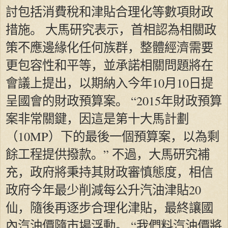
討包括消費稅和津貼合理化等數項財政
措施。 大馬研究表示，首相認為相關政
策不應邊緣化任何族群，整體經濟需要
更包容性和平等，並承諾相關問題將在
會議上提出，以期納入今年10月10日提
呈國會的財政預算案。 “2015年財政預算
案非常關鍵，因這是第十大馬計劃
（10MP）下的最後一個預算案，以為剩
餘工程提供撥款。” 不過，大馬研究補
充，政府將秉持其財政審慎態度，相信
政府今年最少削減每公升汽油津貼20
仙，隨後再逐步合理化津貼，最終讓國
內汽油價隨市場浮動。 “我們料汽油價將