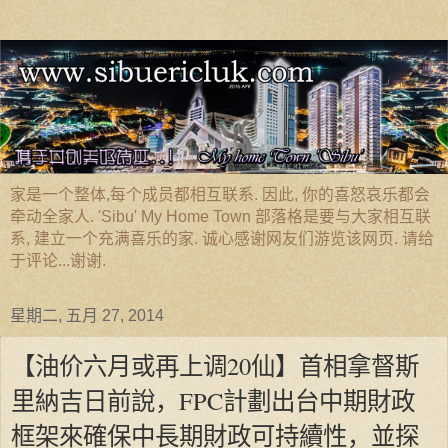
家是一个整体,每个成员都相互联系. 因此, 你的喜怒哀乐都会
牵动全家人. 'Sibu' My Home Town 部落格是要与大家相互联
系, 建立一个充满喜乐的家. 诚心感谢网友们游览该网页. 请给
于评论...谢谢.
星期二, 五月 27, 2014
【油价六月或再上调20仙】首相拿督斯
里納吉日前說，FPC計劃出台中期財政
框架來確保中長期財政可持續性，並探