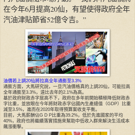
在今年6月提高20仙，有望使得政府全年
汽油津貼節省52億令吉。”
油價若上調20仙將拉高全年通膨至3.3%
通膨方面，大馬研究說，一旦汽油價格真的上調20仙，可能拉高
全年通膨至3.3%，遠比去年的2.1%為高。
基於政府財政赤字居高不下，政府在多年前開始積極降低財政赤
字比重，並放眼在今年將財政赤字佔國內生產總值（GDP）比重
減至3.5%，進而在2020年取得預算案收支平衡。
目前，大馬薪酬佔G D P比重為39.2%，低於先進國家的平均
40%，政府也將繼續落實措施來幫助中低收入群來解決生活成本
飆漲衝擊。