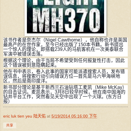
该书作者是奈杰尔（Nigel Cawthorne），他自称也许是英国
最高产的在世作家，至今已经出版了150本书籍。新书提出
一个惊人的理论，即搭载239人的马航客机在一次美泰联合
军演中被错误击落。
根据这个理论，由于当局不希望受到任何报复性打击，因此
这个错误被刻意隐瞒起来。
他在书中表示，卷入此事的国家可能派遣搜索人员，发布错
误信息，将搜索行动引向错误方位—首先是马六甲海峡地
区，然后是南印度洋。
新书部分理论是基于新西兰石油钻塔工麦凯（Mike McKay）
的目击证词。麦凯表示，3月8日较早时候，他在南中国海的
钻井平台工作，突然看见天空中出现了一个火球。(东方日
报）
eric luk tien yeu 陆天佑
at
5/19/2014 05:16:00 下午
共享