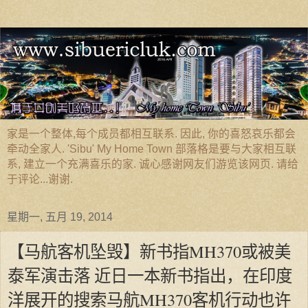
家是一个整体,每个成员都相互联系. 因此, 你的喜怒哀乐都会
牵动全家人. 'Sibu' My Home Town 部落格是要与大家相互联
系, 建立一个充满喜乐的家. 诚心感谢网友们游览该网页. 请给
于评论...谢谢.
星期一, 五月 19, 2014
【马航客机坠毁】新书指MH370或被美
泰军演击落 近日一本新书指出，在印度
洋展开的搜索马航MH370客机行动也许