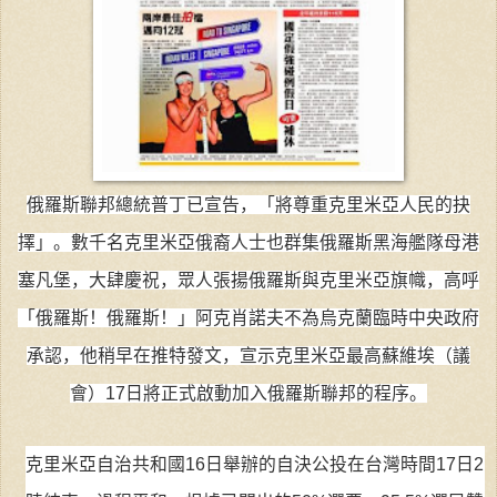
俄羅斯聯邦總統普丁已宣告，「將尊重克里米亞人民的抉
擇」。
數千名克里米亞俄裔人士也群集俄羅斯黑海艦隊母港
塞凡堡，大肆慶祝，眾人張揚俄羅斯與克里米亞旗幟，高呼
「俄羅斯！俄羅斯！」
阿克肖諾夫不為烏克蘭臨時中央政府
承認，他稍早在推特發文，宣示克里米亞最高蘇維埃（議
會）17日將正式啟動加入俄羅斯聯邦的程序。
克里米亞自治共和國16日舉辦的自決公投在台灣時間17日2