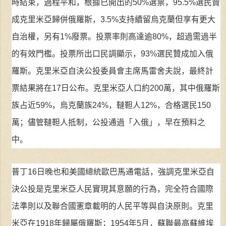
時結束，過程平和，根據已開出的50%選票，95.5%選民贊
成克里米亞歸併俄羅斯，3.5%支持續留烏克蘭但享有更大
自治權，另有1%廢票。投票率則高達逾80%，超過需過半
的有效門檻。投票所出口民調顯示，93%選民贊成加入俄
羅斯。克里米亞自決公投委員會主席馬雷舍夫說，最終計
票結果將在17日公布。克里米亞人口約200萬，其中俄羅斯
族占近59%，烏克蘭族24%，韃靼人12%，合格選民150
萬；儘管韃靼人抵制，公投通過「入俄」，早在預料之
中。
普丁16日晚也和美國總統歐巴馬通電話，強調克里米亞自
決公投是克里米亞人民實現其意願的行為，完全符合國際
法準則以及聯合國憲章載明的人民平等與自決原則。克里
米亞在1918年歸屬俄羅斯；1954年5月，蘇聯最高蘇維埃