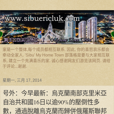
家是一个整体,每个成员都相互联系. 因此, 你的喜怒哀乐都会
牵动全家人. 'Sibu' My Home Town 部落格是要与大家相互联
系, 建立一个充满喜乐的家. 诚心感谢网友们游览该网页. 请给
于评论...谢谢.
星期一, 三月 17, 2014
号外：今早最新：烏克蘭南部克里米亞
自治共和國16日以逾90%的壓倒性多
數，通過脫離烏克蘭而歸併俄羅斯聯邦