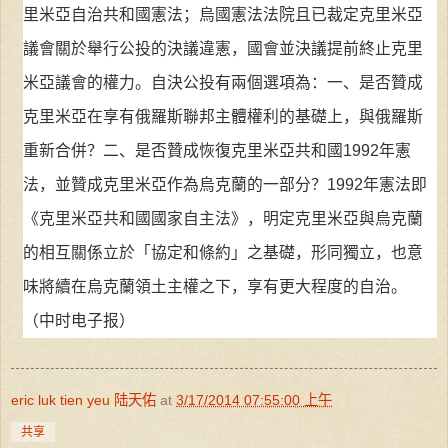
里米亞自治共和國憲法；烏國憲法法院且已裁定克里米亞
議會關於舉行公投的決議違憲，國會並決議提前終止克里
米亞議會的權力。自決公投有兩個選項為：一、是否贊成
克里米亞在享有俄羅斯聯邦主體權利的基礎上，與俄羅斯
重新合併？二、是否贊成恢復克里米亞共和國1992年憲
法，並贊成克里米亞作為烏克蘭的一部分？1992年憲法即
《克里米亞共和國國家自主法》，明定克里米亞與烏克蘭
的相互關係立於「協定和條約」之基礎，形同獨立，也意
味將續在烏克蘭領土主權之下，享有更大程度的自治。
（中时电子报）
eric luk tien yeu 陆天佑
at
3/17/2014 07:55:00 上午
共享