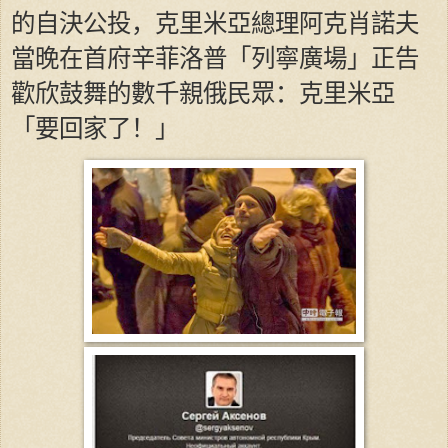
的自決公投，克里米亞總理阿克肖諾夫
當晚在首府辛菲洛普「列寧廣場」正告
歡欣鼓舞的數千親俄民眾：克里米亞
「要回家了！」