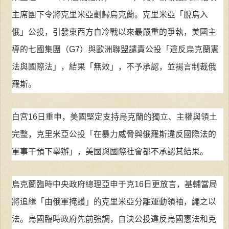
主席團下令將克里米亞劃歸烏克蘭。克里米亞「脫烏入
俄」公投，引發東西方自冷戰以來最嚴重的爭執，美國主
導的七國集團（G7）與歐洲聯盟譴責公投「違反烏克蘭憲
法與國際法」，結果「無效」，不予承認，並揚言制裁俄
羅斯。
白宮16日重申，美國堅定支持烏克蘭的獨立、主權與領土
完整，克里米亞公投「在暴力威脅與俄羅斯違反國際法的
軍事干預下舉辦」，美國與國際社會都不承認其結果。
烏克蘭臨時中央政府總理亞申于克16日更放言，基輔當局
將追緝「由俄軍掩護」的克里米亞分離運動領袖，繩之以
法。烏國臨時政府先前強調，自決公投違反烏國憲法和克